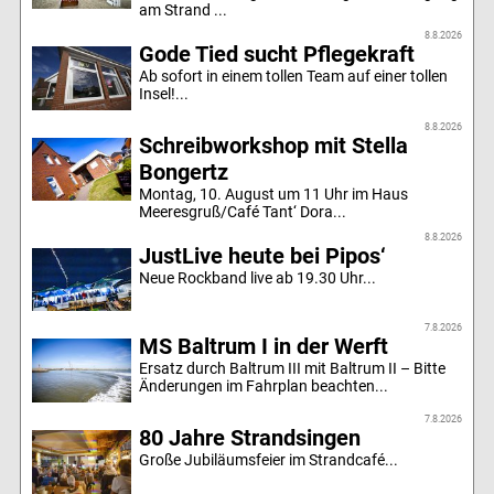
am Strand ...
8.8.2026
Gode Tied sucht Pflegekraft
Ab sofort in einem tollen Team auf einer tollen
Insel!...
8.8.2026
Schreibworkshop mit Stella
Bongertz
Montag, 10. August um 11 Uhr im Haus
Meeresgruß/Café Tant‘ Dora...
8.8.2026
JustLive heute bei Pipos‘
Neue Rockband live ab 19.30 Uhr...
7.8.2026
MS Baltrum I in der Werft
Ersatz durch Baltrum III mit Baltrum II – Bitte
Änderungen im Fahrplan beachten...
7.8.2026
80 Jahre Strandsingen
Große Jubiläumsfeier im Strandcafé...