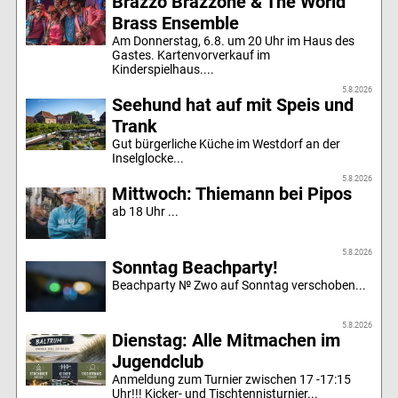
Brazzo Brazzone & The World
Brass Ensemble
Am Donnerstag, 6.8. um 20 Uhr im Haus des
Gastes. Kartenvorverkauf im
Kinderspielhaus....
5.8.2026
Seehund hat auf mit Speis und
Trank
Gut bürgerliche Küche im Westdorf an der
Inselglocke...
5.8.2026
Mittwoch: Thiemann bei Pipos
ab 18 Uhr ...
5.8.2026
Sonntag Beachparty!
Beachparty № Zwo auf Sonntag verschoben...
5.8.2026
Dienstag: Alle Mitmachen im
Jugendclub
Anmeldung zum Turnier zwischen 17 -17:15
Uhr!!! Kicker- und Tischtennisturnier...