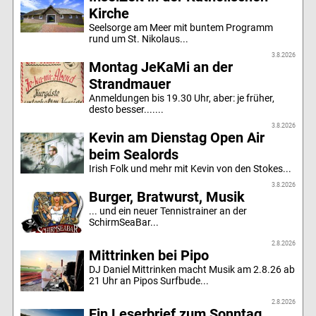
Kirche
Seelsorge am Meer mit buntem Programm
rund um St. Nikolaus...
3.8.2026
Montag JeKaMi an der
Strandmauer
Anmeldungen bis 19.30 Uhr, aber: je früher,
desto besser.......
3.8.2026
Kevin am Dienstag Open Air
beim Sealords
Irish Folk und mehr mit Kevin von den Stokes...
3.8.2026
Burger, Bratwurst, Musik
... und ein neuer Tennistrainer an der
SchirmSeaBar...
2.8.2026
Mittrinken bei Pipo
DJ Daniel Mittrinken macht Musik am 2.8.26 ab
21 Uhr an Pipos Surfbude...
2.8.2026
Ein Leserbrief zum Sonntag