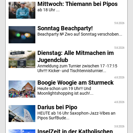
Mittwoch: Thiemann bei Pipos
ab 18 Uhr ...
5.8.2026
Sonntag Beachparty!
Beachparty № Zwo auf Sonntag verschoben...
5.8.2026
Dienstag: Alle Mitmachen im
Jugendclub
Anmeldung zum Turnier zwischen 17 -17:15
Uhr!!! Kicker- und Tischtennisturnier...
4.8.2026
Boogie Woogie am Sturmeck
Heute schon um 19 Uhr!! Und
Moonlightshopping ist auch!...
4.8.2026
Darius bei Pipo
HEUTE ab 16 Uhr Saxophon-Jazz-Vibes an
Pipos SurfBude...
3.8.2026
InselZeit in der Katholischen