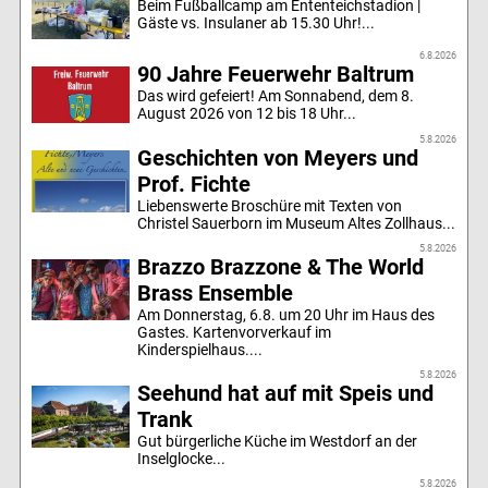
Beim Fußballcamp am Ententeichstadion |
Gäste vs. Insulaner ab 15.30 Uhr!...
6.8.2026
90 Jahre Feuerwehr Baltrum
Das wird gefeiert! Am Sonnabend, dem 8.
August 2026 von 12 bis 18 Uhr...
5.8.2026
Geschichten von Meyers und
Prof. Fichte
Liebenswerte Broschüre mit Texten von
Christel Sauerborn im Museum Altes Zollhaus...
5.8.2026
Brazzo Brazzone & The World
Brass Ensemble
Am Donnerstag, 6.8. um 20 Uhr im Haus des
Gastes. Kartenvorverkauf im
Kinderspielhaus....
5.8.2026
Seehund hat auf mit Speis und
Trank
Gut bürgerliche Küche im Westdorf an der
Inselglocke...
5.8.2026