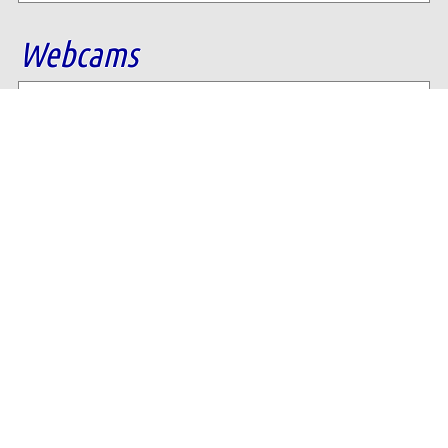
Webcams
Diverse Anbieter auf der Insel haben Webcams
installiert, die es Ihnen ermöglichen auch von
zu Hause aus den aktuellen Blick auf Ihre
Urlaubsinsel zu erhalten.
Öffnungszeiten
Gastronomie, Dienstleister, Öffentliche
Einrichtungen: Alle Baltrumer Betriebe finden
Sie im Baltrumer Branchenbuch mit aktuellen
Öffnungszeiten.