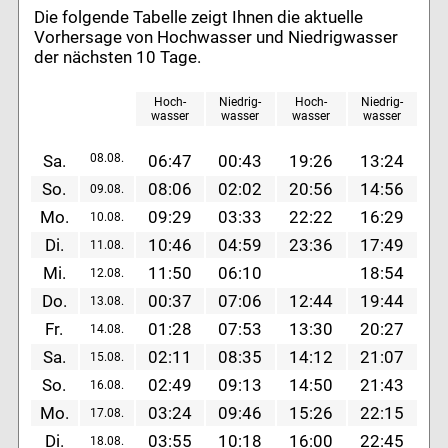
Die folgende Tabelle zeigt Ihnen die aktuelle
Vorhersage von Hochwasser und Niedrigwasser
der nächsten 10 Tage.
Hoch
-
Niedrig
-
Hoch
-
Niedrig
-
wasser
wasser
wasser
wasser
Sa.
08.08.
06:47
00:43
19:26
13:24
So.
08:06
02:02
20:56
14:56
09.08.
Mo.
09:29
03:33
22:22
16:29
10.08.
Di.
10:46
04:59
23:36
17:49
11.08.
Mi.
11:50
06:10
18:54
12.08.
Do.
00:37
07:06
12:44
19:44
13.08.
Fr.
01:28
07:53
13:30
20:27
14.08.
Sa.
02:11
08:35
14:12
21:07
15.08.
So.
02:49
09:13
14:50
21:43
16.08.
Mo.
03:24
09:46
15:26
22:15
17.08.
Di.
03:55
10:18
16:00
22:45
18.08.