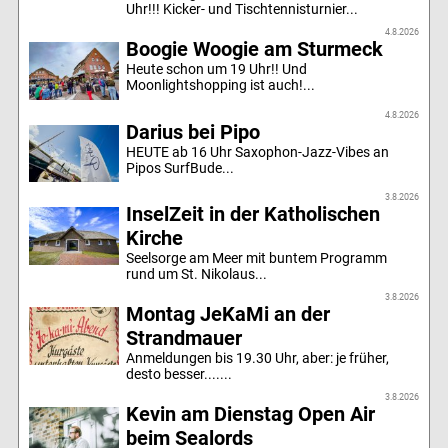
Uhr!!! Kicker- und Tischtennisturnier...
4.8.2026
Boogie Woogie am Sturmeck
Heute schon um 19 Uhr!! Und
Moonlightshopping ist auch!...
4.8.2026
Darius bei Pipo
HEUTE ab 16 Uhr Saxophon-Jazz-Vibes an
Pipos SurfBude...
3.8.2026
InselZeit in der Katholischen
Kirche
Seelsorge am Meer mit buntem Programm
rund um St. Nikolaus...
3.8.2026
Montag JeKaMi an der
Strandmauer
Anmeldungen bis 19.30 Uhr, aber: je früher,
desto besser.......
3.8.2026
Kevin am Dienstag Open Air
beim Sealords