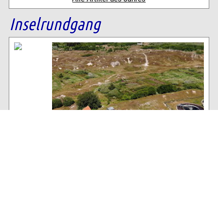
Inselrundgang
Baltrum Wetter
16°C
, wolkiger Baltrum-Himmel
70% Luftfeuchtigkeit
26 km/h NW Wind