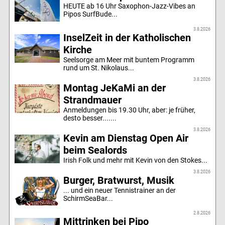
HEUTE ab 16 Uhr Saxophon-Jazz-Vibes an
Pipos SurfBude...
3.8.2026
InselZeit in der Katholischen
Kirche
Seelsorge am Meer mit buntem Programm
rund um St. Nikolaus...
3.8.2026
Montag JeKaMi an der
Strandmauer
Anmeldungen bis 19.30 Uhr, aber: je früher,
desto besser.......
3.8.2026
Kevin am Dienstag Open Air
beim Sealords
Irish Folk und mehr mit Kevin von den Stokes...
3.8.2026
Burger, Bratwurst, Musik
... und ein neuer Tennistrainer an der
SchirmSeaBar...
2.8.2026
Mittrinken bei Pipo