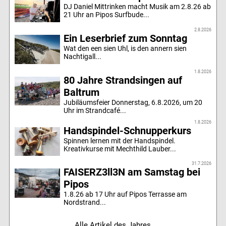
DJ Daniel Mittrinken macht Musik am 2.8.26 ab
21 Uhr an Pipos Surfbude...
2.8.2026
Ein Leserbrief zum Sonntag
Wat den een sien Uhl, is den annern sien
Nachtigall...
1.8.2026
80 Jahre Strandsingen auf
Baltrum
Jubiläumsfeier Donnerstag, 6.8.2026, um 20
Uhr im Strandcafé...
1.8.2026
Handspindel-Schnupperkurs
Spinnen lernen mit der Handspindel.
Kreativkurse mit Mechthild Lauber...
31.7.2026
FAISERZ3ll3N am Samstag bei
Pipos
1.8.26 ab 17 Uhr auf Pipos Terrasse am
Nordstrand...
Alle Artikel des Jahres