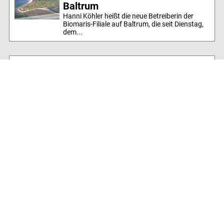
Baltrum
Hanni Köhler heißt die neue Betreiberin der
Biomaris-Filiale auf Baltrum, die seit Dienstag,
dem...
22.03.2007
Neue Webcam-Übersicht
Soeben haben wir eine neue Art der Übersicht
über die Baltrumer Webcams online gestellt.
Die...
28.03.2007
Pazifische Auster auf dem
Vormarsch
Letzte Woche wurde auf einem
Expertenworkshop in Wilhelmshaven über die
Folgen für das Wattenmeer...
April
01.04.2007
1. April:
Neue Insel im