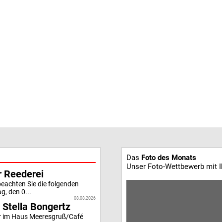
Das
Foto des Monats
Unser Foto-Wettbewerb mit 
r Reederei
beachten Sie die folgenden
g, den 0...
08.08.2026
 Stella Bongertz
r im Haus Meeresgruß/Café