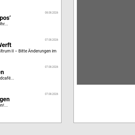
08.08.2026
ipos‘
hr...
07.08.2026
Werft
altrum II – Bitte Änderungen im
07.08.2026
en
dcafé...
07.08.2026
igen
n!...