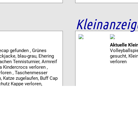
Kleinanzeig
Aktuelle Klei
ecap gefunden , Grünes
Volleyballspi
ickjacke, blau-grau, Ehering
gesucht, Kle
chen Tennisturnier, Armreif
verloren
la Kindercrocs verloren ,
rloren , Taschenmesser
, Katze zugelaufen, Buff Cap
chutz Kappe verloren,
oren
OnlineShop
ochwasser heute: