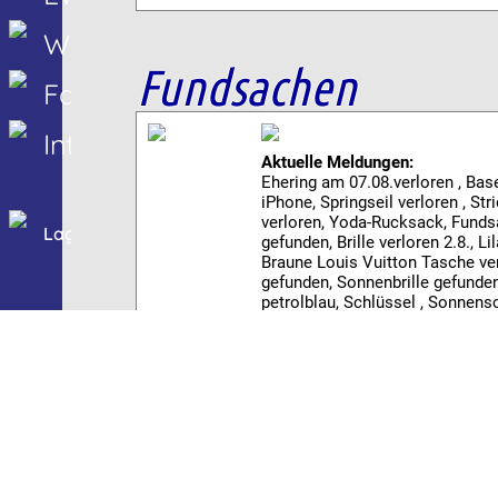
Webcams
Fundsachen
Fahrplan
Interaktiv
Aktuelle Meldungen:
Ehering am 07.08.verloren , Bas
iPhone, Springseil verloren , Str
verloren, Yoda-Rucksack, Fundsa
Lageplan
gefunden, Brille verloren 2.8., Li
Braune Louis Vuitton Tasche ve
gefunden, Sonnenbrille gefunden
petrolblau, Schlüssel , Sonnens
Sonnenbrille mit Sehstärke verl
Baltrum Wetter
20°C
H
, Keine Wolke über