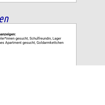
en
nanzeigen:
eler*innen gesucht, Schulfreundin, Lager
ines Apartment gesucht, Goldarmkettchen
s