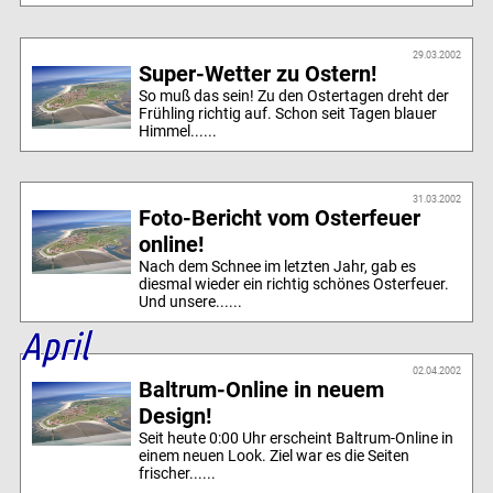
29.03.2002
Super-Wetter zu Ostern!
So muß das sein! Zu den Ostertagen dreht der
Frühling richtig auf. Schon seit Tagen blauer
Himmel......
31.03.2002
Foto-Bericht vom Osterfeuer
online!
Nach dem Schnee im letzten Jahr, gab es
diesmal wieder ein richtig schönes Osterfeuer.
Und unsere......
April
02.04.2002
Baltrum-Online in neuem
Design!
Seit heute 0:00 Uhr erscheint Baltrum-Online in
einem neuen Look. Ziel war es die Seiten
frischer......