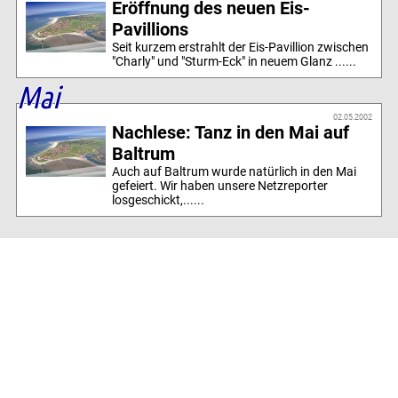
Eröffnung des neuen Eis-
Pavillions
Seit kurzem erstrahlt der Eis-Pavillion zwischen
"Charly" und "Sturm-Eck" in neuem Glanz ......
Mai
02.05.2002
Nachlese: Tanz in den Mai auf
Baltrum
Auch auf Baltrum wurde natürlich in den Mai
gefeiert. Wir haben unsere Netzreporter
losgeschickt,......
03.05.2002
2 neue Rubriken bei Baltrum-
Online
Heute haben wir gleich 2 neue Seiten
eingebunden. Und zwar handelt es sich dabei
erstens um eine ......
04.05.2002