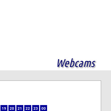
Webcams
19
20
21
22
23
00