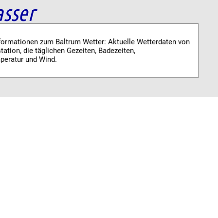
sser
nformationen zum Baltrum Wetter: Aktuelle Wetterdaten von
tation, die täglichen Gezeiten, Badezeiten,
eratur und Wind.
ungen
nn los auf Baltrum? Ob Konzerte, Sportangebote oder
, der Veranstaltungskalender der Gemeinde Baltrum gibt
er die zahlreichen Insel-Events.
BALTRUM online