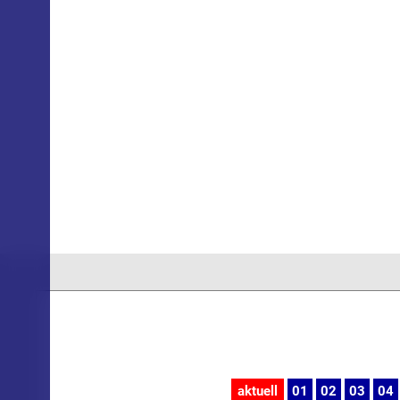
aktuell
01
02
03
04