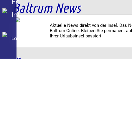
Fahrplan
Baltrum News
Interaktiv
Aktuelle News direkt von der Insel. Das 
Baltrum-Online. Bleiben Sie permanent au
Ihrer Urlaubsinsel passiert.
Lageplan
Öffnungszeiten
Gastronomie, Dienstleister, Öffentliche Ei
Betriebe finden Sie im Baltrumer Branche
Öffnungszeiten.