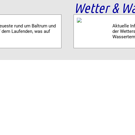
Wetter & Wa
Neueste rund um Baltrum und
Aktuelle I
f dem Laufenden, was auf
der Wetters
Wassertemp
Veranstalt
nrichtungen: Alle Baltrumer
Was ist wa
nbuch mit aktuellen
Inselfeste
Auskunft üb