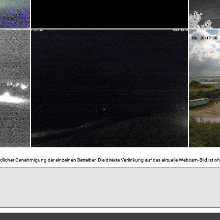
dlicher Genehmigung der einzelnen Betreiber. Die direkte Verlinkung auf das aktuelle Webcam-Bild ist o