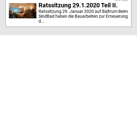
Ratssitzung 29.1.2020 Teil II.
Ratssitzung 29. Januar 2020 auf Baltrum Beim
SindBad haben die Bauarbeiten zur Erneuerung
d...
31.01.2020
Wrack vor Baltrum
Netzfund: Gezeitentaucher entdecken Wrack
aus dem 2. Weltkrieg in der Nordsee...
Februar
07.02.2020
Inselwitz 2020 auf Baltrum
Cartoons auf See! 11. Inselwitz mit 16
Cartoonisten...
07.02.2020
Baltrum for Future II
Eine Runde weiter...