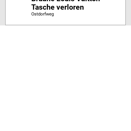
Tasche verloren
Ostdorfweg
03.08.2026
Taschenmesser gefunden
Strand Höhe Volleyballnetz nr1 wasserlini
02.08.2026
Sonnenbrille gefunden
Badezone
01.08.2026
Katze zugelaufen
Haus Inselglück