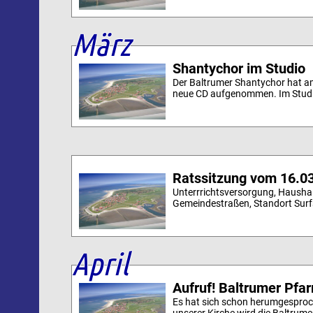
März
Shantychor im Studio
Der Baltrumer Shantychor hat 
neue CD aufgenommen. Im Studio
Ratssitzung vom 16.0
Unterrrichtsversorgung, Haushal
Gemeindestraßen, Standort Surfsc
April
Aufruf! Baltrumer Pfar
Es hat sich schon herumgespro