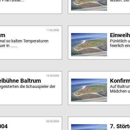
 Pfarrstelle...
lassen. Der
11.04.2004
um
Einweih
 mal so kalten Temperaturen
Pünktlich 
 in ......
feierlich e
18.04.2004
elbühne Baltrum
Konfirm
egeisterten die Schauspieler der
Auf Baltru
Mädchen un
26.04.2004
004
7. Stör