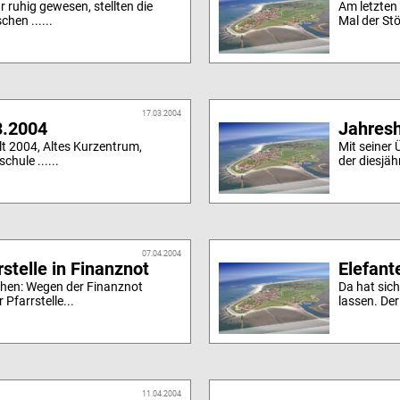
r ruhig gewesen, stellten die
Am letzten
hen ......
Mal der Stö
17.03.2004
3.2004
Jahres
t 2004, Altes Kurzentrum,
Mit seiner
hule ......
der diesjäh
07.04.2004
rstelle in Finanznot
Elefant
chen: Wegen der Finanznot
Da hat sic
 Pfarrstelle...
lassen. Der
11.04.2004