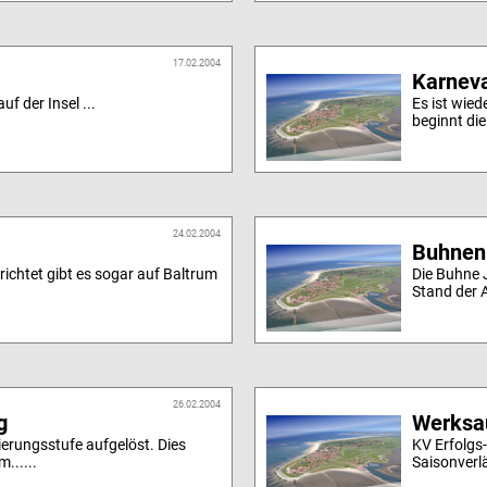
17.02.2004
Karneva
uf der Insel ...
Es ist wie
beginnt die
24.02.2004
Buhnen
richtet gibt es sogar auf Baltrum
Die Buhne J
.
Stand der A
26.02.2004
g
Werksau
ierungsstufe aufgelöst. Dies
KV Erfolgs
m......
Saisonverl