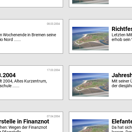
08.03.2004
Richtfe
am Wochenende in Bremen seine
Letzten Mi
 Nord ......
erhob sein 
17.03.2004
3.2004
Jahres
t 2004, Altes Kurzentrum,
Mit seiner
hule ......
der diesjäh
07.04.2004
rstelle in Finanznot
Elefant
chen: Wegen der Finanznot
Da hat sic