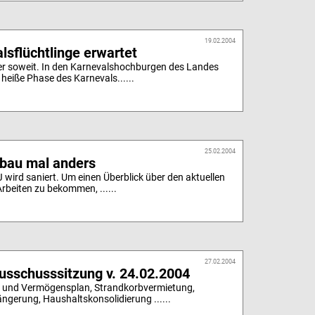
19.02.2004
lsflüchtlinge erwartet
der soweit. In den Karnevalshochburgen des Landes
 heiße Phase des Karnevals......
25.02.2004
bau mal anders
 wird saniert. Um einen Überblick über den aktuellen
rbeiten zu bekommen, ......
27.02.2004
sschusssitzung v. 24.02.2004
- und Vermögensplan, Strandkorbvermietung,
ängerung, Haushaltskonsolidierung ......