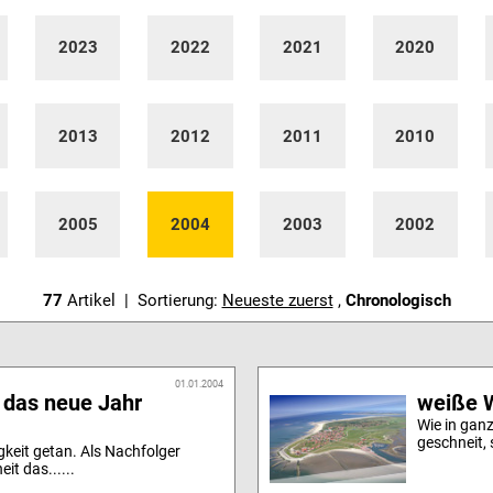
2023
2022
2021
2020
2013
2012
2011
2010
2005
2004
2003
2002
77
Artikel | Sortierung:
Neueste zuerst
,
Chronologisch
01.01.2004
l das neue Jahr
weiße W
Wie in gan
geschneit, 
gkeit getan. Als Nachfolger
it das......