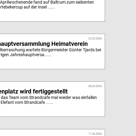
 Aprilwochenende fand auf Baltrum zum siebenten
rtebekercup auf der Insel ......
22.03.2004
hauptversammlung Heimatverein
 Überraschung wartete Bürgermeister Günter Tjards bei
rigen Jahreshauptversa......
08.04.2004
enplatz wird fertiggestellt
h das Team vom Strandcafe mal wieder was einfallen
 Elefant vom Strandcafe ......
11.04.2004