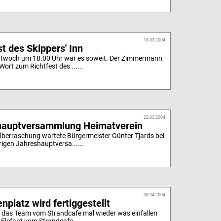
16.03.2004
st des Skippers' Inn
ttwoch um 18.00 Uhr war es soweit. Der Zimmermann
Wort zum Richtfest des ......
22.03.2004
hauptversammlung Heimatverein
 Überraschung wartete Bürgermeister Günter Tjards bei
rigen Jahreshauptversa......
08.04.2004
enplatz wird fertiggestellt
h das Team vom Strandcafe mal wieder was einfallen