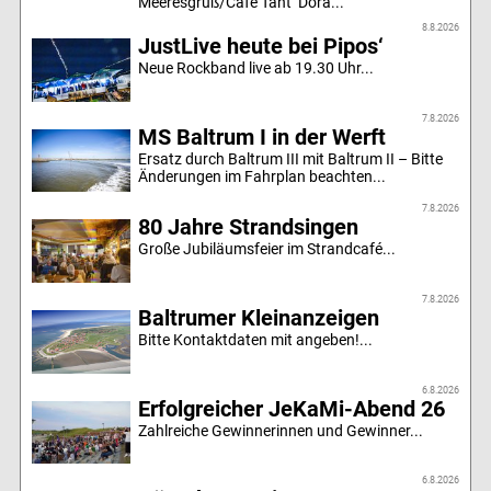
Meeresgruß/Café Tant‘ Dora...
8.8.2026
JustLive heute bei Pipos‘
Neue Rockband live ab 19.30 Uhr...
7.8.2026
MS Baltrum I in der Werft
Ersatz durch Baltrum III mit Baltrum II – Bitte
Änderungen im Fahrplan beachten...
7.8.2026
80 Jahre Strandsingen
Große Jubiläumsfeier im Strandcafé...
7.8.2026
Baltrumer Kleinanzeigen
Bitte Kontaktdaten mit angeben!...
6.8.2026
Erfolgreicher JeKaMi-Abend 26
Zahlreiche Gewinnerinnen und Gewinner...
6.8.2026