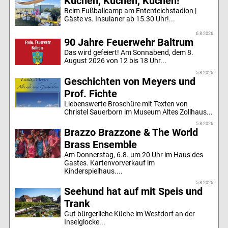
Kuchen, Kuchen, Kuchen!
Beim Fußballcamp am Ententeichstadion |
Gäste vs. Insulaner ab 15.30 Uhr!...
6.8.2026
90 Jahre Feuerwehr Baltrum
Das wird gefeiert! Am Sonnabend, dem 8.
August 2026 von 12 bis 18 Uhr...
5.8.2026
Geschichten von Meyers und
Prof. Fichte
Liebenswerte Broschüre mit Texten von
Christel Sauerborn im Museum Altes Zollhaus...
5.8.2026
Brazzo Brazzone & The World
Brass Ensemble
Am Donnerstag, 6.8. um 20 Uhr im Haus des
Gastes. Kartenvorverkauf im
Kinderspielhaus....
5.8.2026
Seehund hat auf mit Speis und
Trank
Gut bürgerliche Küche im Westdorf an der
Inselglocke...