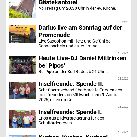
Gästekantorei
Ab Freitag um 20.30 Uhr in der ev. Kirche...
6.8.2026
Darius live am Sonntag auf der
Promenade
Live Saxophon mit Herz und Gefühl bei
Sonnenschein und guter Laune...
6.8.2026
Heute Live-DJ Daniel Mittrinken
bei Pipos‘
Bei Pipo an der SurfBude ab 21 Uhr...
6.8.2026
Inselfreunde: Spende II.
Sehr überraschend überbrachte Carsten den
Inselfreunden am Mittwoch, dem 5. August
2026, einen große...
6.8.2026
Inselfreunde: Spende I.
Erlös aus Bildversteigerung für den
Schulförderverein...
6.8.2026