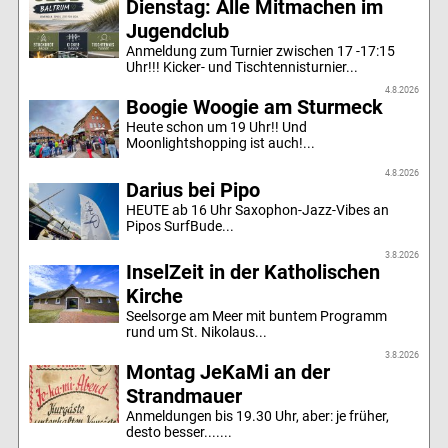
Dienstag: Alle Mitmachen im
Jugendclub
Anmeldung zum Turnier zwischen 17 -17:15
Uhr!!! Kicker- und Tischtennisturnier...
4.8.2026
Boogie Woogie am Sturmeck
Heute schon um 19 Uhr!! Und
Moonlightshopping ist auch!...
4.8.2026
Darius bei Pipo
HEUTE ab 16 Uhr Saxophon-Jazz-Vibes an
Pipos SurfBude...
3.8.2026
InselZeit in der Katholischen
Kirche
Seelsorge am Meer mit buntem Programm
rund um St. Nikolaus...
3.8.2026
Montag JeKaMi an der
Strandmauer
Anmeldungen bis 19.30 Uhr, aber: je früher,
desto besser.......