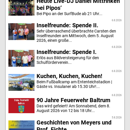
Heute Live-DJ Daniel Mittrinken
bei Pipos‘
Bei Pipo an der SurfBude ab 21 Uhr...
6.8.2026
Inselfreunde: Spende II.
Sehr überraschend überbrachte Carsten den
Inselfreunden am Mittwoch, dem 5. August
2026, einen große...
6.8.2026
Inselfreunde: Spende I.
Erlös aus Bildversteigerung für den
Schulförderverein...
6.8.2026
Kuchen, Kuchen, Kuchen!
Beim Fußballcamp am Ententeichstadion |
Gäste vs. Insulaner ab 15.30 Uhr!...
6.8.2026
90 Jahre Feuerwehr Baltrum
Das wird gefeiert! Am Sonnabend, dem 8.
August 2026 von 12 bis 18 Uhr...
5.8.2026
Geschichten von Meyers und
Prof. Fichte