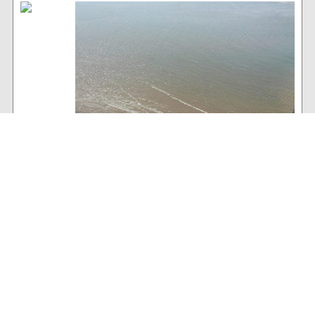
Baltrum Wetter
19°C
, Keine Wolke über Baltrum
63% Luftfeuchtigkeit
17 km/h WNW Wind
Archiv
Volltextsuche: