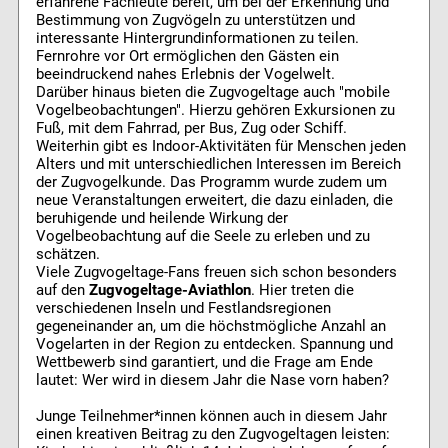
erfahrene Fachleute bereit, um bei der Erkennung und
Bestimmung von Zugvögeln zu unterstützen und
interessante Hintergrundinformationen zu teilen.
Fernrohre vor Ort ermöglichen den Gästen ein
beeindruckend nahes Erlebnis der Vogelwelt.
Darüber hinaus bieten die Zugvogeltage auch "mobile
Vogelbeobachtungen". Hierzu gehören Exkursionen zu
Fuß, mit dem Fahrrad, per Bus, Zug oder Schiff.
Weiterhin gibt es Indoor-Aktivitäten für Menschen jeden
Alters und mit unterschiedlichen Interessen im Bereich
der Zugvogelkunde. Das Programm wurde zudem um
neue Veranstaltungen erweitert, die dazu einladen, die
beruhigende und heilende Wirkung der
Vogelbeobachtung auf die Seele zu erleben und zu
schätzen.
Viele Zugvogeltage-Fans freuen sich schon besonders
auf den
Zugvogeltage-Aviathlon
. Hier treten die
verschiedenen Inseln und Festlandsregionen
gegeneinander an, um die höchstmögliche Anzahl an
Vogelarten in der Region zu entdecken. Spannung und
Wettbewerb sind garantiert, und die Frage am Ende
lautet: Wer wird in diesem Jahr die Nase vorn haben?
Junge Teilnehmer*innen können auch in diesem Jahr
einen kreativen Beitrag zu den Zugvogeltagen leisten: