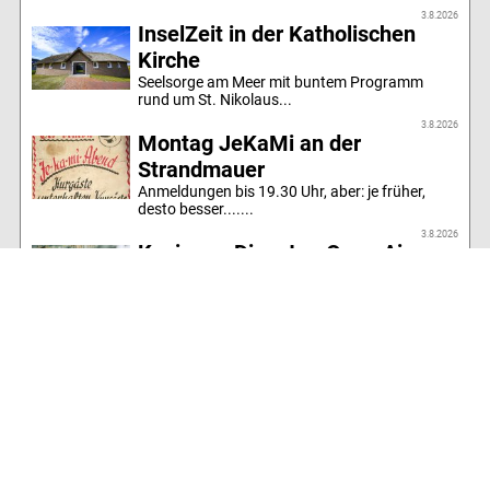
3.8.2026
InselZeit in der Katholischen
Kirche
Seelsorge am Meer mit buntem Programm
rund um St. Nikolaus...
3.8.2026
Montag JeKaMi an der
Strandmauer
Anmeldungen bis 19.30 Uhr, aber: je früher,
desto besser.......
3.8.2026
Kevin am Dienstag Open Air
beim Sealords
Irish Folk und mehr mit Kevin von den Stokes...
3.8.2026
Burger, Bratwurst, Musik
... und ein neuer Tennistrainer an der
SchirmSeaBar...
Alle Artikel des Jahres