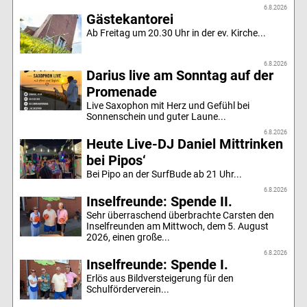
6.8.2026
Gästekantorei
Ab Freitag um 20.30 Uhr in der ev. Kirche...
6.8.2026
Darius live am Sonntag auf der
Promenade
Live Saxophon mit Herz und Gefühl bei
Sonnenschein und guter Laune...
6.8.2026
Heute Live-DJ Daniel Mittrinken
bei Pipos‘
Bei Pipo an der SurfBude ab 21 Uhr...
6.8.2026
Inselfreunde: Spende II.
Sehr überraschend überbrachte Carsten den
Inselfreunden am Mittwoch, dem 5. August
2026, einen große...
6.8.2026
Inselfreunde: Spende I.
Erlös aus Bildversteigerung für den
Schulförderverein...