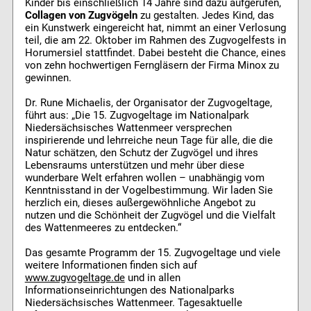
Kinder bis einschließlich 14 Jahre sind dazu aufgerufen,
Collagen von Zugvögeln
zu gestalten. Jedes Kind, das
ein Kunstwerk eingereicht hat, nimmt an einer Verlosung
teil, die am 22. Oktober im Rahmen des Zugvogelfests in
Horumersiel stattfindet. Dabei besteht die Chance, eines
von zehn hochwertigen Ferngläsern der Firma Minox zu
gewinnen.
Dr. Rune Michaelis, der Organisator der Zugvogeltage,
führt aus: „Die 15. Zugvogeltage im Nationalpark
Niedersächsisches Wattenmeer versprechen
inspirierende und lehrreiche neun Tage für alle, die die
Natur schätzen, den Schutz der Zugvögel und ihres
Lebensraums unterstützen und mehr über diese
wunderbare Welt erfahren wollen – unabhängig vom
Kenntnisstand in der Vogelbestimmung. Wir laden Sie
herzlich ein, dieses außergewöhnliche Angebot zu
nutzen und die Schönheit der Zugvögel und die Vielfalt
des Wattenmeeres zu entdecken.“
Das gesamte Programm der 15. Zugvogeltage und viele
weitere Informationen finden sich auf
www.zugvogeltage.de
und in allen
Informationseinrichtungen des Nationalparks
Niedersächsisches Wattenmeer. Tagesaktuelle