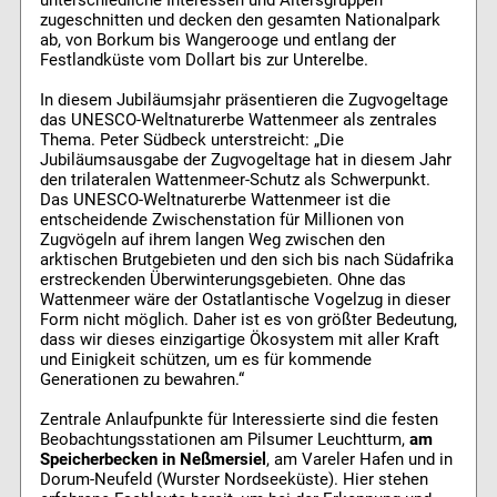
unterschiedliche Interessen und Altersgruppen
zugeschnitten und decken den gesamten Nationalpark
ab, von Borkum bis Wangerooge und entlang der
Festlandküste vom Dollart bis zur Unterelbe.
In diesem Jubiläumsjahr präsentieren die Zugvogeltage
das UNESCO-Weltnaturerbe Wattenmeer als zentrales
Thema. Peter Südbeck unterstreicht: „Die
Jubiläumsausgabe der Zugvogeltage hat in diesem Jahr
den trilateralen Wattenmeer-Schutz als Schwerpunkt.
Das UNESCO-Weltnaturerbe Wattenmeer ist die
entscheidende Zwischenstation für Millionen von
Zugvögeln auf ihrem langen Weg zwischen den
arktischen Brutgebieten und den sich bis nach Südafrika
erstreckenden Überwinterungsgebieten. Ohne das
Wattenmeer wäre der Ostatlantische Vogelzug in dieser
Form nicht möglich. Daher ist es von größter Bedeutung,
dass wir dieses einzigartige Ökosystem mit aller Kraft
und Einigkeit schützen, um es für kommende
Generationen zu bewahren.“
Zentrale Anlaufpunkte für Interessierte sind die festen
Beobachtungsstationen am Pilsumer Leuchtturm,
am
Speicherbecken in Neßmersiel
, am Vareler Hafen und in
Dorum-Neufeld (Wurster Nordseeküste). Hier stehen