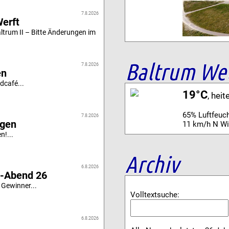
7.8.2026
Werft
altrum II – Bitte Änderungen im
Baltrum We
7.8.2026
en
dcafé...
19°C
, heit
65% Luftfeuch
7.8.2026
igen
11 km/h N W
n!...
Archiv
6.8.2026
i-Abend 26
 Gewinner...
Volltextsuche:
6.8.2026