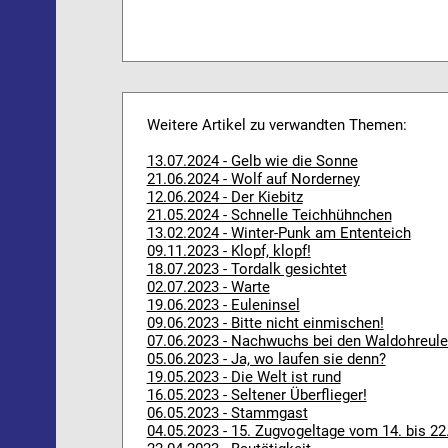
Weitere Artikel zu verwandten Themen:
13.07.2024 - Gelb wie die Sonne
21.06.2024 - Wolf auf Norderney
12.06.2024 - Der Kiebitz
21.05.2024 - Schnelle Teichhühnchen
13.02.2024 - Winter-Punk am Ententeich
09.11.2023 - Klopf, klopf!
18.07.2023 - Tordalk gesichtet
02.07.2023 - Warte
19.06.2023 - Euleninsel
09.06.2023 - Bitte nicht einmischen!
07.06.2023 - Nachwuchs bei den Waldohreul
05.06.2023 - Ja, wo laufen sie denn?
19.05.2023 - Die Welt ist rund
16.05.2023 - Seltener Überflieger!
06.05.2023 - Stammgast
04.05.2023 - 15. Zugvogeltage vom 14. bis 22