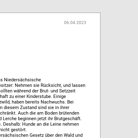
06.04.2023
Das Niedersächsische
esitzer: Nehmen sie Rücksicht, und lassen
sollten während der Brut- und Setzzeit
haft zu einer Kinderstube. Einige
zwild, haben bereits Nachwuchs. Bei
n diesem Zustand sind sie in ihrer
schränkt. Auch die am Boden brütenden
 Lerche beginnen jetzt ihr Brutgeschäft.
e. Deshalb: Hunde an die Leine nehmen
icht gestört.
dersächsischen Gesetz über den Wald und