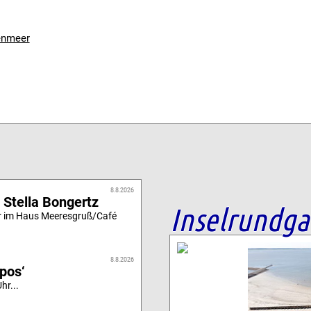
tenmeer
8.8.2026
 Stella Bongertz
Inselrundg
r im Haus Meeresgruß/Café
8.8.2026
ipos‘
hr...