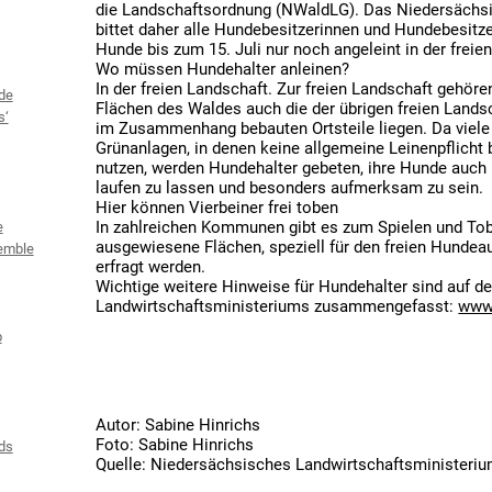
die Landschaftsordnung (NWaldLG). Das Niedersächsi
bittet daher alle Hundebesitzerinnen und Hundebesit
Hunde bis zum 15. Juli nur noch angeleint in der freien
Wo müssen Hundehalter anleinen?
In der freien Landschaft. Zur freien Landschaft gehö
de
Flächen des Waldes auch die der übrigen freien Landsc
s‘
im Zusammenhang bebauten Ortsteile liegen. Da viele 
Grünanlagen, in denen keine allgemeine Leinenpflicht
nutzen, werden Hundehalter gebeten, ihre Hunde auch i
laufen zu lassen und besonders aufmerksam zu sein.
Hier können Vierbeiner frei toben
In zahlreichen Kommunen gibt es zum Spielen und To
e
ausgewiesene Flächen, speziell für den freien Hunde
emble
erfragt werden.
Wichtige weitere Hinweise für Hundehalter sind auf d
Landwirtschaftsministeriums zusammengefasst:
www.
b
Autor: Sabine Hinrichs
Foto: Sabine Hinrichs
ds
Quelle: Niedersächsisches Landwirtschaftsministeriu