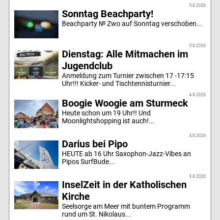
5.8.2026
Sonntag Beachparty!
Beachparty № Zwo auf Sonntag verschoben...
5.8.2026
Dienstag: Alle Mitmachen im
Jugendclub
Anmeldung zum Turnier zwischen 17 -17:15
Uhr!!! Kicker- und Tischtennisturnier...
4.8.2026
Boogie Woogie am Sturmeck
Heute schon um 19 Uhr!! Und
Moonlightshopping ist auch!...
4.8.2026
Darius bei Pipo
HEUTE ab 16 Uhr Saxophon-Jazz-Vibes an
Pipos SurfBude...
3.8.2026
InselZeit in der Katholischen
Kirche
Seelsorge am Meer mit buntem Programm
rund um St. Nikolaus...