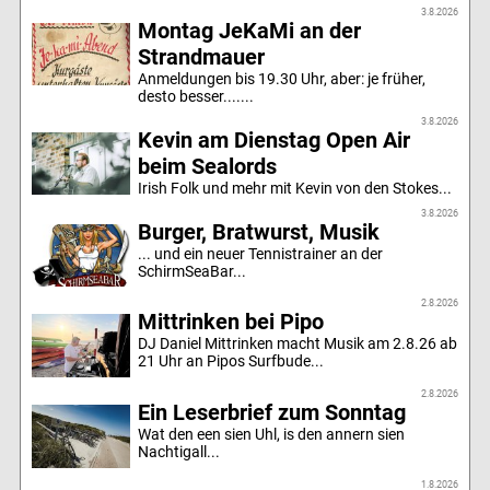
3.8.2026
Montag JeKaMi an der
Strandmauer
Anmeldungen bis 19.30 Uhr, aber: je früher,
desto besser.......
3.8.2026
Kevin am Dienstag Open Air
beim Sealords
Irish Folk und mehr mit Kevin von den Stokes...
3.8.2026
Burger, Bratwurst, Musik
... und ein neuer Tennistrainer an der
SchirmSeaBar...
2.8.2026
Mittrinken bei Pipo
DJ Daniel Mittrinken macht Musik am 2.8.26 ab
21 Uhr an Pipos Surfbude...
2.8.2026
Ein Leserbrief zum Sonntag
Wat den een sien Uhl, is den annern sien
Nachtigall...
1.8.2026