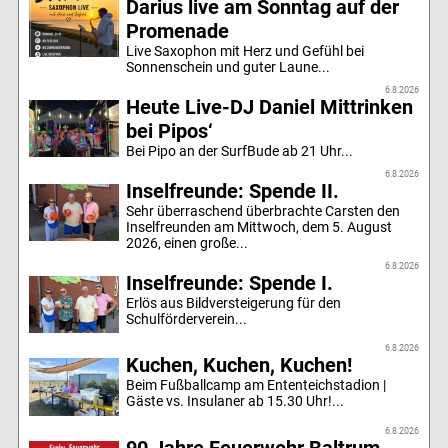
Darius live am Sonntag auf der
Promenade
Live Saxophon mit Herz und Gefühl bei
Sonnenschein und guter Laune...
6.8.2026
Heute Live-DJ Daniel Mittrinken
bei Pipos‘
Bei Pipo an der SurfBude ab 21 Uhr...
6.8.2026
Inselfreunde: Spende II.
Sehr überraschend überbrachte Carsten den
Inselfreunden am Mittwoch, dem 5. August
2026, einen große...
6.8.2026
Inselfreunde: Spende I.
Erlös aus Bildversteigerung für den
Schulförderverein...
6.8.2026
Kuchen, Kuchen, Kuchen!
Beim Fußballcamp am Ententeichstadion |
Gäste vs. Insulaner ab 15.30 Uhr!...
6.8.2026
90 Jahre Feuerwehr Baltrum