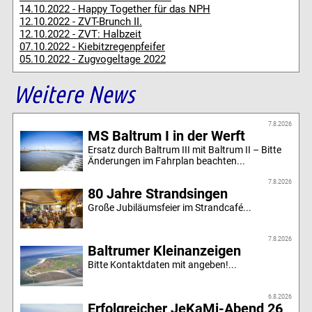
14.10.2022 - Happy Together für das NPH
12.10.2022 - ZVT-Brunch II.
12.10.2022 - ZVT: Halbzeit
07.10.2022 - Kiebitzregenpfeifer
05.10.2022 - Zugvogeltage 2022
Weitere News
7.8.2026
MS Baltrum I in der Werft
Ersatz durch Baltrum III mit Baltrum II – Bitte
Änderungen im Fahrplan beachten...
7.8.2026
80 Jahre Strandsingen
Große Jubiläumsfeier im Strandcafé...
7.8.2026
Baltrumer Kleinanzeigen
Bitte Kontaktdaten mit angeben!...
6.8.2026
Erfolgreicher JeKaMi-Abend 26