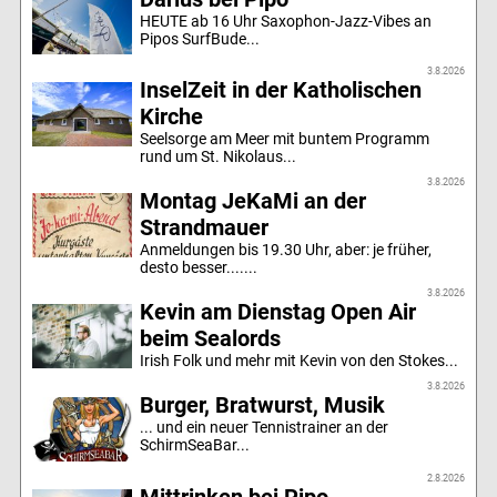
HEUTE ab 16 Uhr Saxophon-Jazz-Vibes an
Pipos SurfBude...
3.8.2026
InselZeit in der Katholischen
Kirche
Seelsorge am Meer mit buntem Programm
rund um St. Nikolaus...
3.8.2026
Montag JeKaMi an der
Strandmauer
Anmeldungen bis 19.30 Uhr, aber: je früher,
desto besser.......
3.8.2026
Kevin am Dienstag Open Air
beim Sealords
Irish Folk und mehr mit Kevin von den Stokes...
3.8.2026
Burger, Bratwurst, Musik
... und ein neuer Tennistrainer an der
SchirmSeaBar...
2.8.2026
Mittrinken bei Pipo