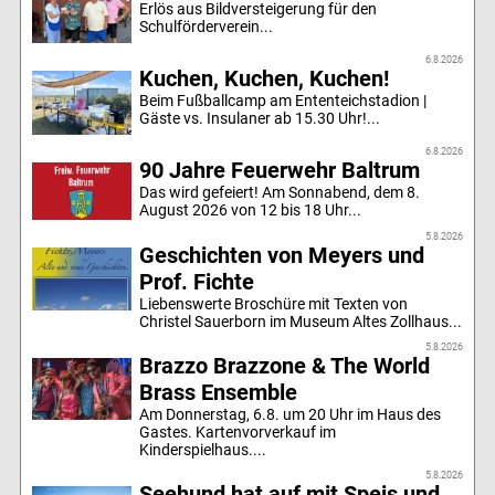
Erlös aus Bildversteigerung für den
Schulförderverein...
6.8.2026
Kuchen, Kuchen, Kuchen!
Beim Fußballcamp am Ententeichstadion |
Gäste vs. Insulaner ab 15.30 Uhr!...
6.8.2026
90 Jahre Feuerwehr Baltrum
Das wird gefeiert! Am Sonnabend, dem 8.
August 2026 von 12 bis 18 Uhr...
5.8.2026
Geschichten von Meyers und
Prof. Fichte
Liebenswerte Broschüre mit Texten von
Christel Sauerborn im Museum Altes Zollhaus...
5.8.2026
Brazzo Brazzone & The World
Brass Ensemble
Am Donnerstag, 6.8. um 20 Uhr im Haus des
Gastes. Kartenvorverkauf im
Kinderspielhaus....
5.8.2026
Seehund hat auf mit Speis und