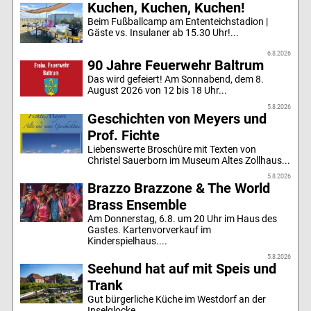
Kuchen, Kuchen, Kuchen!
Beim Fußballcamp am Ententeichstadion |
Gäste vs. Insulaner ab 15.30 Uhr!...
6.8.2026
90 Jahre Feuerwehr Baltrum
Das wird gefeiert! Am Sonnabend, dem 8.
August 2026 von 12 bis 18 Uhr...
5.8.2026
Geschichten von Meyers und
Prof. Fichte
Liebenswerte Broschüre mit Texten von
Christel Sauerborn im Museum Altes Zollhaus...
5.8.2026
Brazzo Brazzone & The World
Brass Ensemble
Am Donnerstag, 6.8. um 20 Uhr im Haus des
Gastes. Kartenvorverkauf im
Kinderspielhaus....
5.8.2026
Seehund hat auf mit Speis und
Trank
Gut bürgerliche Küche im Westdorf an der
Inselglocke...