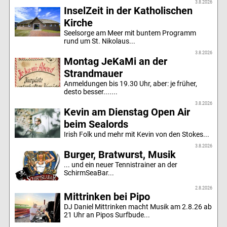
3.8.2026
InselZeit in der Katholischen
Kirche
Seelsorge am Meer mit buntem Programm
rund um St. Nikolaus...
3.8.2026
Montag JeKaMi an der
Strandmauer
Anmeldungen bis 19.30 Uhr, aber: je früher,
desto besser.......
3.8.2026
Kevin am Dienstag Open Air
beim Sealords
Irish Folk und mehr mit Kevin von den Stokes...
3.8.2026
Burger, Bratwurst, Musik
... und ein neuer Tennistrainer an der
SchirmSeaBar...
2.8.2026
Mittrinken bei Pipo
DJ Daniel Mittrinken macht Musik am 2.8.26 ab
21 Uhr an Pipos Surfbude...