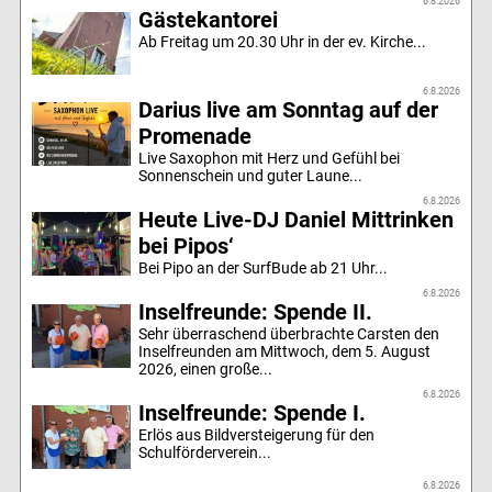
6.8.2026
Gästekantorei
Ab Freitag um 20.30 Uhr in der ev. Kirche...
6.8.2026
Darius live am Sonntag auf der
Promenade
Live Saxophon mit Herz und Gefühl bei
Sonnenschein und guter Laune...
6.8.2026
Heute Live-DJ Daniel Mittrinken
bei Pipos‘
Bei Pipo an der SurfBude ab 21 Uhr...
6.8.2026
Inselfreunde: Spende II.
Sehr überraschend überbrachte Carsten den
Inselfreunden am Mittwoch, dem 5. August
2026, einen große...
6.8.2026
Inselfreunde: Spende I.
Erlös aus Bildversteigerung für den
Schulförderverein...
6.8.2026