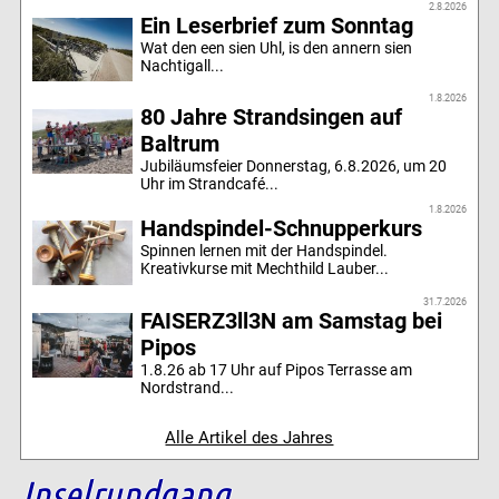
2.8.2026
Ein Leserbrief zum Sonntag
Wat den een sien Uhl, is den annern sien
Nachtigall...
1.8.2026
80 Jahre Strandsingen auf
Baltrum
Jubiläumsfeier Donnerstag, 6.8.2026, um 20
Uhr im Strandcafé...
1.8.2026
Handspindel-Schnupperkurs
Spinnen lernen mit der Handspindel.
Kreativkurse mit Mechthild Lauber...
31.7.2026
FAISERZ3ll3N am Samstag bei
Pipos
1.8.26 ab 17 Uhr auf Pipos Terrasse am
Nordstrand...
Alle Artikel des Jahres
Inselrundgang