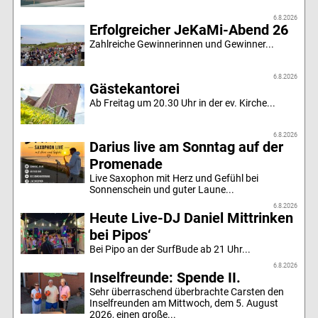
6.8.2026
Erfolgreicher JeKaMi-Abend 26
Zahlreiche Gewinnerinnen und Gewinner...
6.8.2026
Gästekantorei
Ab Freitag um 20.30 Uhr in der ev. Kirche...
6.8.2026
Darius live am Sonntag auf der
Promenade
Live Saxophon mit Herz und Gefühl bei
Sonnenschein und guter Laune...
6.8.2026
Heute Live-DJ Daniel Mittrinken
bei Pipos‘
Bei Pipo an der SurfBude ab 21 Uhr...
6.8.2026
Inselfreunde: Spende II.
Sehr überraschend überbrachte Carsten den
Inselfreunden am Mittwoch, dem 5. August
2026, einen große...