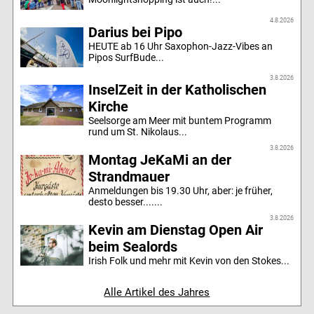
4.8.2026
Darius bei Pipo
HEUTE ab 16 Uhr Saxophon-Jazz-Vibes an
Pipos SurfBude...
3.8.2026
InselZeit in der Katholischen
Kirche
Seelsorge am Meer mit buntem Programm
rund um St. Nikolaus...
3.8.2026
Montag JeKaMi an der
Strandmauer
Anmeldungen bis 19.30 Uhr, aber: je früher,
desto besser.......
3.8.2026
Kevin am Dienstag Open Air
beim Sealords
Irish Folk und mehr mit Kevin von den Stokes...
Alle Artikel des Jahres