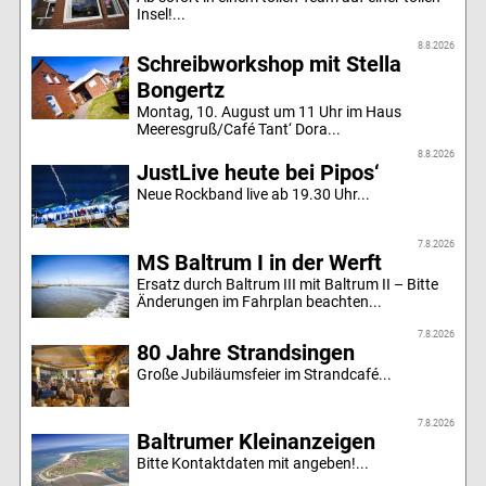
Insel!...
8.8.2026
Schreibworkshop mit Stella
Bongertz
Montag, 10. August um 11 Uhr im Haus
Meeresgruß/Café Tant‘ Dora...
8.8.2026
JustLive heute bei Pipos‘
Neue Rockband live ab 19.30 Uhr...
7.8.2026
MS Baltrum I in der Werft
Ersatz durch Baltrum III mit Baltrum II – Bitte
Änderungen im Fahrplan beachten...
7.8.2026
80 Jahre Strandsingen
Große Jubiläumsfeier im Strandcafé...
7.8.2026
Baltrumer Kleinanzeigen
Bitte Kontaktdaten mit angeben!...