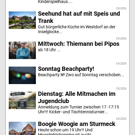
Kinderspielhaus....
5.8.2026
Seehund hat auf mit Speis und
Trank
Gut bürgerliche Küche im Westdorf an der
Inselglocke...
5.8.2026
Mittwoch: Thiemann bei Pipos
ab 18 Uhr ...
5.8.2026
Sonntag Beachparty!
Beachparty № Zwo auf Sonntag verschoben...
5.8.2026
Dienstag: Alle Mitmachen im
Jugendclub
Anmeldung zum Turnier zwischen 17 -17:15
Uhr!!! Kicker- und Tischtennisturnier...
4.8.2026
Boogie Woogie am Sturmeck
Heute schon um 19 Uhr!! Und
Moonlightshopping ist auch!...