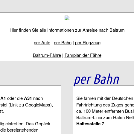
Hier finden Sie alle Informationen zur Anreise nach Baltrum
per Auto
|
per Bahn
|
per Flugzeug
Baltrum-Fähre
|
Fahrplan der Fähre
per Bahn
e
A1
oder die
A31
nach
Sie fahren mit der Deutsche
siel (Link zu
GoogleMaps
),
Fahrtrichtung des Zuges geh
t.
ca. 100 Meter entfernten Bus
Baltrum-Linie zum Hafen Neßm
itig eintreffen. Das Gepäck
Haltesstelle 7
.
 die bereitstehenden