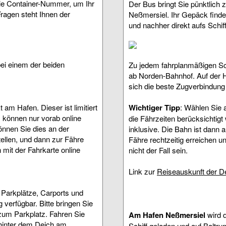
die Container-Nummer, um Ihr
Der Bus bringt Sie pünktlich 
ragen steht Ihnen der
Neßmersiel. Ihr Gepäck finde
und nachher direkt aufs Schif
ei einem der beiden
Zu jedem fahrplanmäßigen Sch
ab Norden-Bahnhof. Auf der
sich die beste Zugverbindun
 am Hafen. Dieser ist limitiert
Wichtiger Tipp
: Wählen Sie a
s können nur vorab online
die Fährzeiten berücksichtigt
önnen Sie dies an der
inklusive. Die Bahn ist dann 
llen, und dann zur Fähre
Fähre rechtzeitig erreichen u
mit der Fahrkarte online
nicht der Fall sein.
Link zur
Reiseauskunft der 
e Parkplätze, Carports und
 verfügbar. Bitte bringen Sie
um Parkplatz. Fahren Sie
Am Hafen Neßmersiel
wird 
 hinter dem Deich am
Schiff geladen und auf Baltru