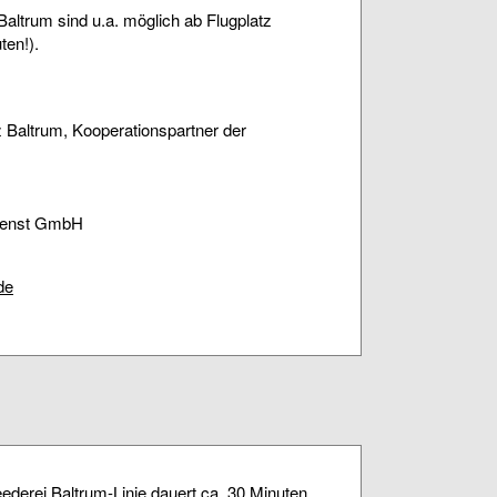
Baltrum sind u.a. möglich ab Flugplatz
ten!).
 Baltrum, Kooperationspartner der
Dienst GmbH
de
ederei Baltrum-Linie dauert ca. 30 Minuten.