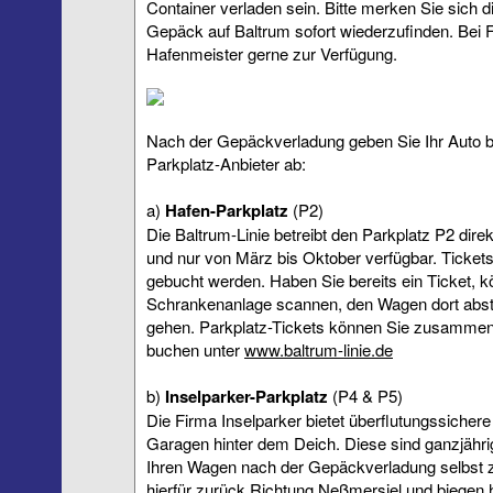
Container verladen sein. Bitte merken Sie sich 
Gepäck auf Baltrum sofort wiederzufinden. Bei F
Hafenmeister gerne zur Verfügung.
Nach der Gepäckverladung geben Sie Ihr Auto b
Parkplatz-Anbieter ab:
a)
Hafen-Parkplatz
(P2)
Die Baltrum-Linie betreibt den Parkplatz P2 direkt
und nur von März bis Oktober verfügbar. Ticket
gebucht werden. Haben Sie bereits ein Ticket, k
Schrankenanlage scannen, den Wagen dort abste
gehen. Parkplatz-Tickets können Sie zusammen 
buchen unter
www.baltrum-linie.de
b)
Inselparker-Parkplatz
(P4 & P5)
Die Firma Inselparker bietet überflutungssicher
Garagen hinter dem Deich. Diese sind ganzjährig
Ihren Wagen nach der Gepäckverladung selbst z
hierfür zurück Richtung Neßmersiel und biegen