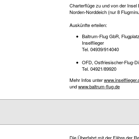
Charterflüge zu und von der Insel 
Norden-Norddeich (nur 8 Flugminu
Auskünfte erteilen:
Baltrum-Flug GbR, Flugplatz
Inselflieger
Tel. 04939/914040
OFD, Ostfriesischer-Flug-
Tel. 04921/89920
Mehr Infos unter
www.inselflieger.
und
www.baltrum-flug.de
Die Überfahrt mit der Fähre der Re