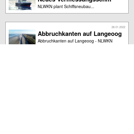
NLWKN plant Schiffsneubau...
28.01.2022
Abbruchkanten auf Langeoog
Abbruchkanten auf Langeoog - NLWKN
überwacht die Situation am Pirolatal...
28.01.2022
Niedriges Strandniveau
Der Baltrumer Strand ist weiterhin von einer
negativen Sandbilanz betroffen. Entgegen
aller Hoffnung...
29.01.2022
Fähre fällt aus
Keine B-L-Verbindung 17 Uhr ab Nsiel und
17.45 ab Baltrum ...