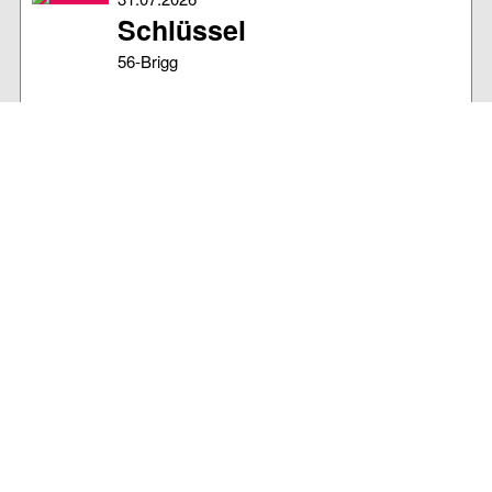
Schlüssel
56-Brigg
30.07.2026
Sonnenschutz Kappe
verloren
Am Strand verloren
29.07.2026
Sonnenbrille mit
Sehstärke verloren
Abschnitt D, unten am Strand