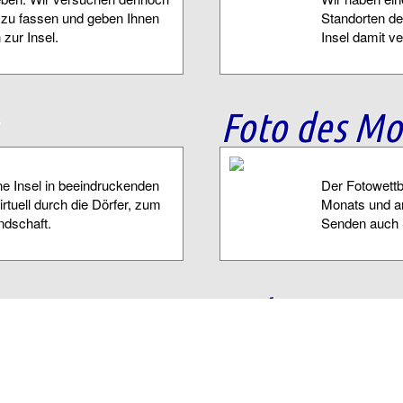
e zu fassen und geben Ihnen
Standorten de
zur Insel.
Insel damit ve
Foto des Mo
e Insel in beeindruckenden
Der Fotowettb
tuell durch die Dörfer, zum
Monats und a
ndschaft.
Senden auch 
Baltrum Ap
en nächsten Baltrumurlaub mit
Die Baltrum A
len Sie die Tage, Stunden,
Baltrum. Alle