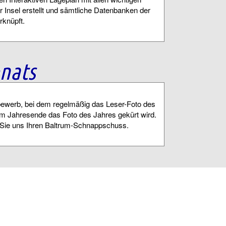
r Insel erstellt und sämtliche Datenbanken der
rknüpft.
nats
ewerb, bei dem regelmäßig das Leser-Foto des
m Jahresende das Foto des Jahres gekürt wird.
Sie uns Ihren Baltrum-Schnappschuss.
p
pp bietet alle Infos rund um die Nordseeinsel
 verfügbaren Daten über Baltrum, das