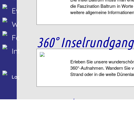
die Faszination Baltrum in Wort
Events
weitere allgemeine Informationen 
Webcams
Fahrplan
360° Inselrundgang
Interaktiv
Erleben Sie unsere wunderschön
360°-Aufnahmen. Wandern Sie vir
Strand oder in die weite Dünenla
Lageplan
Countdown App
Steigern Sie die Vorfreude auf d
der Urlaubs-Countdown App. Zäh