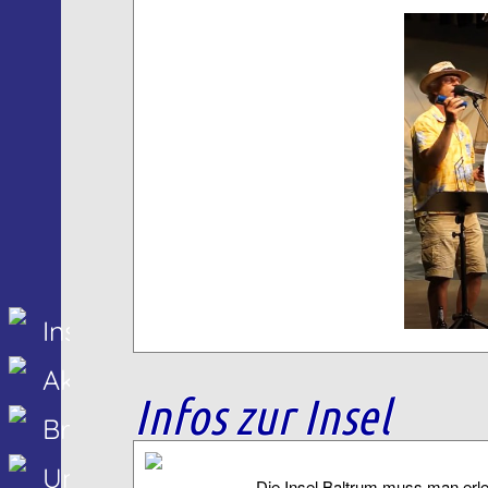
Insel Baltrum
Aktuelles
Infos zur Insel
Branchenbuch
Unterkünfte
Die Insel Baltrum muss man erl