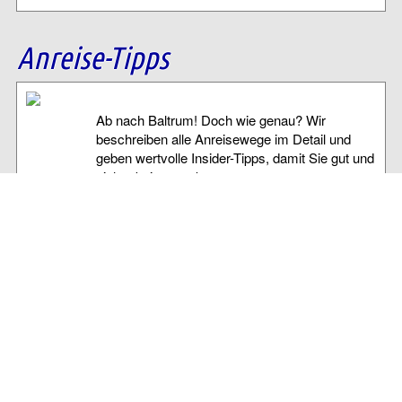
Anreise-Tipps
Ab nach Baltrum! Doch wie genau? Wir
beschreiben alle Anreisewege im Detail und
geben wertvolle Insider-Tipps, damit Sie gut und
sicher bei uns ankommen.
Unterkünfte
Egal ob Ferienhaus, Ferienwohnung, Hotel oder
Pension. Wir haben sie alle. Wählen Sie schnell
& einfach Ihre Wunsch-Unterkunft auf Baltrum!