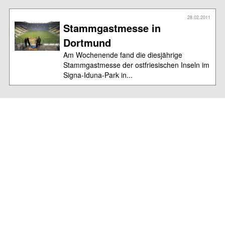
28.02.2011
Stammgastmesse in
Dortmund
Am Wochenende fand die diesjährige
Stammgastmesse der ostfriesischen Inseln im
Signa-Iduna-Park in...
28.02.2011
Nur ein Federstrich
Es sind oft die kleinen Dinge, die das Große
deutlich machen. So zeigt dieser kleine
Federstrich i...
März
01.03.2011
Haushaltsdebatte
Sitzung des Gemeinderats Baltrum am 28.
Februar 2011 Lob gab es bei der Sitzung des