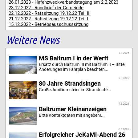
26.01.2023 - Hafenzweckverbandstagung am 2.2.2023
23.12.2022 - Rundbrief der Gemeinde
22.12.2022 - Ratssitzung 19.12.22 Teil II.
21.12.2022 - Ratssitzung 19.12.22 Teil I.
15.12.2022 - Betriebsausschusssitzung
Weitere News
7.8.2026
MS Baltrum I in der Werft
Ersatz durch Baltrum III mit Baltrum II – Bitte
Änderungen im Fahrplan beachten...
7.8.2026
80 Jahre Strandsingen
Große Jubiläumsfeier im Strandcafé...
7.8.2026
Baltrumer Kleinanzeigen
Bitte Kontaktdaten mit angeben!...
6.8.2026
Erfolgreicher JeKaMi-Abend 26