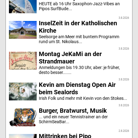
HEUTE ab 16 Uhr Saxophon-Jazz-Vibes an
Pipos SurfBude...
3.8.2026
InselZeit in der Katholischen
Kirche
Seelsorge am Meer mit buntem Programm
rund um St. Nikolaus...
3.8.2026
Montag JeKaMi an der
Strandmauer
Anmeldungen bis 19.30 Uhr, aber: je früher,
desto besser.......
3.8.2026
Kevin am Dienstag Open Air
beim Sealords
Irish Folk und mehr mit Kevin von den Stokes...
3.8.2026
Burger, Bratwurst, Musik
... und ein neuer Tennistrainer an der
SchirmSeaBar...
2.8.2026
Mittrinken bei Pipo