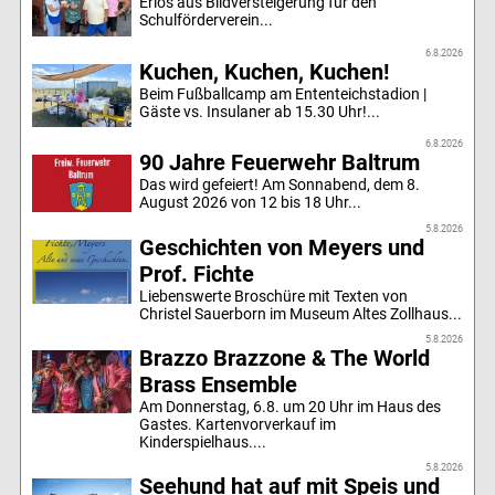
Erlös aus Bildversteigerung für den
Schulförderverein...
6.8.2026
Kuchen, Kuchen, Kuchen!
Beim Fußballcamp am Ententeichstadion |
Gäste vs. Insulaner ab 15.30 Uhr!...
6.8.2026
90 Jahre Feuerwehr Baltrum
Das wird gefeiert! Am Sonnabend, dem 8.
August 2026 von 12 bis 18 Uhr...
5.8.2026
Geschichten von Meyers und
Prof. Fichte
Liebenswerte Broschüre mit Texten von
Christel Sauerborn im Museum Altes Zollhaus...
5.8.2026
Brazzo Brazzone & The World
Brass Ensemble
Am Donnerstag, 6.8. um 20 Uhr im Haus des
Gastes. Kartenvorverkauf im
Kinderspielhaus....
5.8.2026
Seehund hat auf mit Speis und