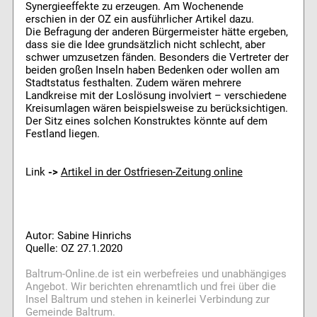
Synergieeffekte zu erzeugen. Am Wochenende
erschien in der OZ ein ausführlicher Artikel dazu.
Die Befragung der anderen Bürgermeister hätte ergeben,
dass sie die Idee grundsätzlich nicht schlecht, aber
schwer umzusetzen fänden. Besonders die Vertreter der
beiden großen Inseln haben Bedenken oder wollen am
Stadtstatus festhalten. Zudem wären mehrere
Landkreise mit der Loslösung involviert – verschiedene
Kreisumlagen wären beispielsweise zu berücksichtigen.
Der Sitz eines solchen Konstruktes könnte auf dem
Festland liegen.
Link
->
Artikel in der Ostfriesen-Zeitung online
Autor: Sabine Hinrichs
Quelle: OZ 27.1.2020
Baltrum-Online.de ist ein werbefreies und unabhängiges
Angebot. Wir berichten ehrenamtlich und frei über die
Insel Baltrum und stehen in keinerlei Verbindung zur
Gemeinde Baltrum.