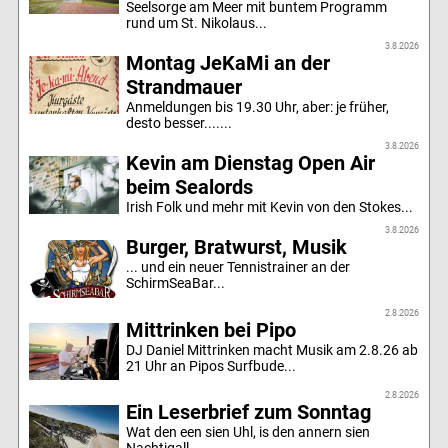
Seelsorge am Meer mit buntem Programm
rund um St. Nikolaus...
3.8.2026
Montag JeKaMi an der
Strandmauer
Anmeldungen bis 19.30 Uhr, aber: je früher,
desto besser.......
3.8.2026
Kevin am Dienstag Open Air
beim Sealords
Irish Folk und mehr mit Kevin von den Stokes...
3.8.2026
Burger, Bratwurst, Musik
... und ein neuer Tennistrainer an der
SchirmSeaBar...
2.8.2026
Mittrinken bei Pipo
DJ Daniel Mittrinken macht Musik am 2.8.26 ab
21 Uhr an Pipos Surfbude...
2.8.2026
Ein Leserbrief zum Sonntag
Wat den een sien Uhl, is den annern sien