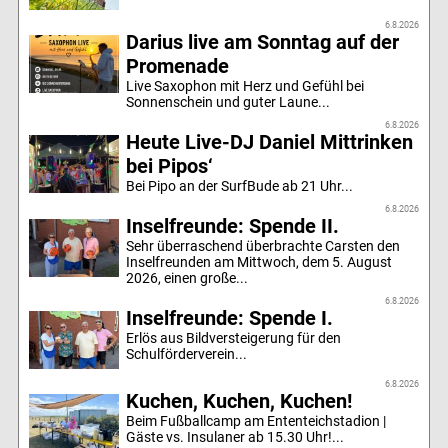
6.8.2026
Darius live am Sonntag auf der
Promenade
Live Saxophon mit Herz und Gefühl bei
Sonnenschein und guter Laune...
6.8.2026
Heute Live-DJ Daniel Mittrinken
bei Pipos‘
Bei Pipo an der SurfBude ab 21 Uhr...
6.8.2026
Inselfreunde: Spende II.
Sehr überraschend überbrachte Carsten den
Inselfreunden am Mittwoch, dem 5. August
2026, einen große...
6.8.2026
Inselfreunde: Spende I.
Erlös aus Bildversteigerung für den
Schulförderverein...
6.8.2026
Kuchen, Kuchen, Kuchen!
Beim Fußballcamp am Ententeichstadion |
Gäste vs. Insulaner ab 15.30 Uhr!...