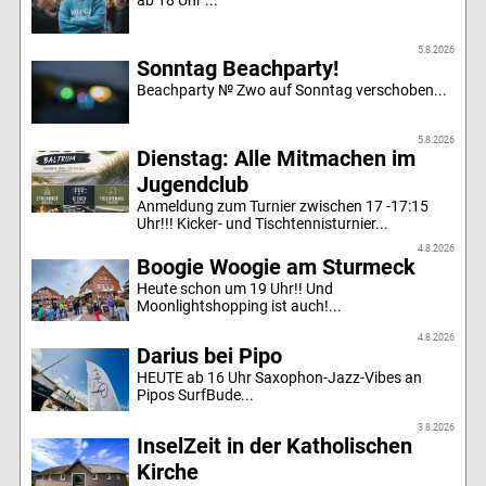
ab 18 Uhr ...
5.8.2026
Sonntag Beachparty!
Beachparty № Zwo auf Sonntag verschoben...
5.8.2026
Dienstag: Alle Mitmachen im
Jugendclub
Anmeldung zum Turnier zwischen 17 -17:15
Uhr!!! Kicker- und Tischtennisturnier...
4.8.2026
Boogie Woogie am Sturmeck
Heute schon um 19 Uhr!! Und
Moonlightshopping ist auch!...
4.8.2026
Darius bei Pipo
HEUTE ab 16 Uhr Saxophon-Jazz-Vibes an
Pipos SurfBude...
3.8.2026
InselZeit in der Katholischen
Kirche