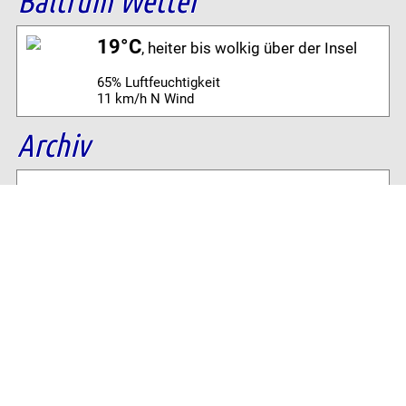
Baltrum Wetter
19°C
, heiter bis wolkig über der Insel
65% Luftfeuchtigkeit
11 km/h N Wind
Archiv
Volltextsuche:
Alle News der letzten 26 Jahre im Archiv:
2026
2025
2024
2023
2022
2021
2020
2019
2018
2017
2016
2015
2014
2013
2012
2011
2010
2009