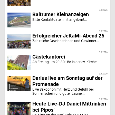
7.8.2026
Baltrumer Kleinanzeigen
Bitte Kontaktdaten mit angeben!...
6.8.2026
Erfolgreicher JeKaMi-Abend 26
Zahlreiche Gewinnerinnen und Gewinner...
6.8.2026
Gästekantorei
Ab Freitag um 20.30 Uhr in der ev. Kirche...
6.8.2026
Darius live am Sonntag auf der
Promenade
Live Saxophon mit Herz und Gefühl bei
Sonnenschein und guter Laune...
6.8.2026
Heute Live-DJ Daniel Mittrinken
bei Pipos‘
Bei Pipo an der SurfBude ab 21 Uhr...