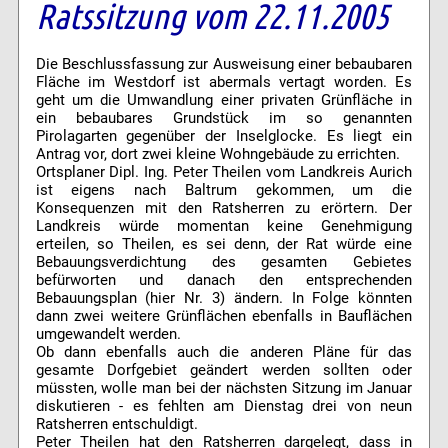
Ratssitzung vom 22.11.2005
Die Beschlussfassung zur Ausweisung einer bebaubaren
Fläche im Westdorf ist abermals vertagt worden. Es
geht um die Umwandlung einer privaten Grünfläche in
ein bebaubares Grundstück im so genannten
Pirolagarten gegenüber der Inselglocke. Es liegt ein
Antrag vor, dort zwei kleine Wohngebäude zu errichten.
Ortsplaner Dipl. Ing. Peter Theilen vom Landkreis Aurich
ist eigens nach Baltrum gekommen, um die
Konsequenzen mit den Ratsherren zu erörtern. Der
Landkreis würde momentan keine Genehmigung
erteilen, so Theilen, es sei denn, der Rat würde eine
Bebauungsverdichtung des gesamten Gebietes
befürworten und danach den entsprechenden
Bebauungsplan (hier Nr. 3) ändern. In Folge könnten
dann zwei weitere Grünflächen ebenfalls in Bauflächen
umgewandelt werden.
Ob dann ebenfalls auch die anderen Pläne für das
gesamte Dorfgebiet geändert werden sollten oder
müssten, wolle man bei der nächsten Sitzung im Januar
diskutieren - es fehlten am Dienstag drei von neun
Ratsherren entschuldigt.
Peter Theilen hat den Ratsherren dargelegt, dass in