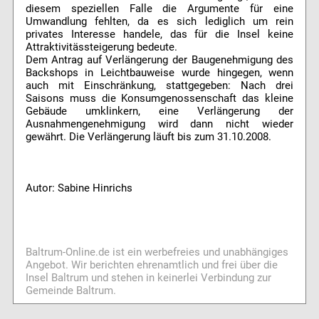
diesem speziellen Falle die Argumente für eine
Umwandlung fehlten, da es sich lediglich um rein
privates Interesse handele, das für die Insel keine
Attraktivitässteigerung bedeute.
Dem Antrag auf Verlängerung der Baugenehmigung des
Backshops in Leichtbauweise wurde hingegen, wenn
auch mit Einschränkung, stattgegeben: Nach drei
Saisons muss die Konsumgenossenschaft das kleine
Gebäude umklinkern, eine Verlängerung der
Ausnahmengenehmigung wird dann nicht wieder
gewährt. Die Verlängerung läuft bis zum 31.10.2008.
Autor: Sabine Hinrichs
Baltrum-Online.de ist ein werbefreies und unabhängiges
Angebot. Wir berichten ehrenamtlich und frei über die
Insel Baltrum und stehen in keinerlei Verbindung zur
Gemeinde Baltrum.