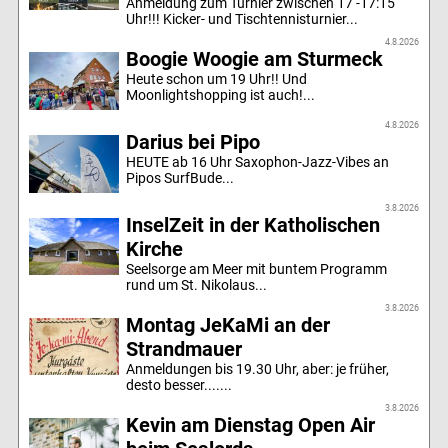
Anmeldung zum Turnier zwischen 17 -17:15
Uhr!!! Kicker- und Tischtennisturnier...
4.8.2026
Boogie Woogie am Sturmeck
Heute schon um 19 Uhr!! Und
Moonlightshopping ist auch!...
4.8.2026
Darius bei Pipo
HEUTE ab 16 Uhr Saxophon-Jazz-Vibes an
Pipos SurfBude...
3.8.2026
InselZeit in der Katholischen
Kirche
Seelsorge am Meer mit buntem Programm
rund um St. Nikolaus...
3.8.2026
Montag JeKaMi an der
Strandmauer
Anmeldungen bis 19.30 Uhr, aber: je früher,
desto besser.......
3.8.2026
Kevin am Dienstag Open Air