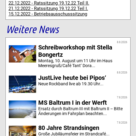
22.12.2022 - Ratssitzung 19.12.22 Teil II.
21.12.2022 - Ratssitzung 19.12.22 Teil I.
15.12.2022 - Betriebsausschusssitzung
Weitere News
8.8.2026
Schreibworkshop mit Stella
Bongertz
Montag, 10. August um 11 Uhr im Haus
Meeresgruß/Café Tant‘ Dora...
8.8.2026
JustLive heute bei Pipos‘
Neue Rockband live ab 19.30 Uhr...
7.8.2026
MS Baltrum I in der Werft
Ersatz durch Baltrum III mit Baltrum II – Bitte
Änderungen im Fahrplan beachten...
7.8.2026
80 Jahre Strandsingen
Große Jubiläumsfeier im Strandcafé...