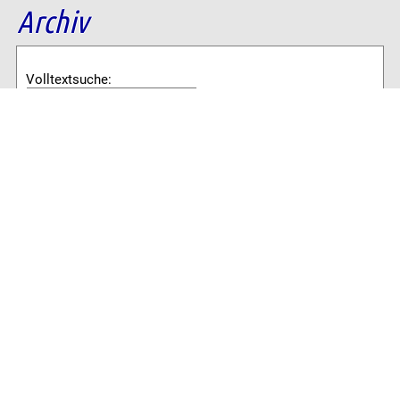
Archiv
Volltextsuche:
Alle News der letzten 26 Jahre im Archiv:
2026
2025
2024
2023
2022
2021
2020
2019
2018
2017
2016
2015
2014
2013
2012
2011
2010
2009
2008
2007
2006
2005
2004
2003
2002
2001
8774 Artikel online verfügbar