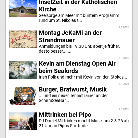
InselZeit in der Katholischen
Kirche
Seelsorge am Meer mit buntem Programm
rund um St. Nikolaus...
3.8.2026
Montag JeKaMi an der
Strandmauer
Anmeldungen bis 19.30 Uhr, aber: je früher,
desto besser.......
3.8.2026
Kevin am Dienstag Open Air
beim Sealords
Irish Folk und mehr mit Kevin von den Stokes...
3.8.2026
Burger, Bratwurst, Musik
... und ein neuer Tennistrainer an der
SchirmSeaBar...
2.8.2026
Mittrinken bei Pipo
DJ Daniel Mittrinken macht Musik am 2.8.26 ab
21 Uhr an Pipos Surfbude...