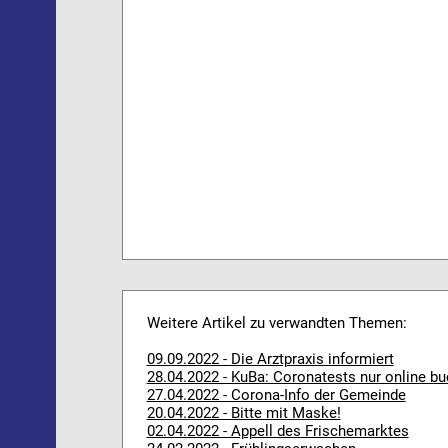
Weitere Artikel zu verwandten Themen:
09.09.2022 - Die Arztpraxis informiert
28.04.2022 - KuBa: Coronatests nur online b
27.04.2022 - Corona-Info der Gemeinde
20.04.2022 - Bitte mit Maske!
02.04.2022 - Appell des Frischemarktes