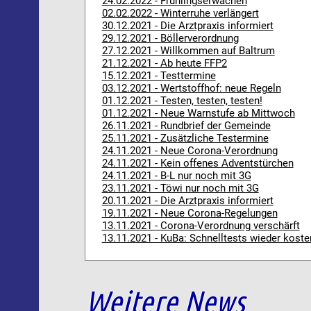
24.02.2022 - Frühlingserwachen
02.02.2022 - Winterruhe verlängert
30.12.2021 - Die Arztpraxis informiert
29.12.2021 - Böllerverordnung
27.12.2021 - Willkommen auf Baltrum
21.12.2021 - Ab heute FFP2
15.12.2021 - Testtermine
03.12.2021 - Wertstoffhof: neue Regeln
01.12.2021 - Testen, testen, testen!
01.12.2021 - Neue Warnstufe ab Mittwoch
26.11.2021 - Rundbrief der Gemeinde
25.11.2021 - Zusätzliche Testermine
24.11.2021 - Neue Corona-Verordnung
24.11.2021 - Kein offenes Adventstürchen
24.11.2021 - B-L nur noch mit 3G
23.11.2021 - Töwi nur noch mit 3G
20.11.2021 - Die Arztpraxis informiert
19.11.2021 - Neue Corona-Regelungen
13.11.2021 - Corona-Verordnung verschärft
13.11.2021 - KuBa: Schnelltests wieder koste
Weitere News