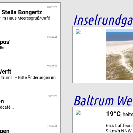
8.8.2026
 Stella Bongertz
Inselrundg
r im Haus Meeresgruß/Café
8.8.2026
ipos‘
hr...
7.8.2026
Werft
altrum II – Bitte Änderungen im
Baltrum We
7.8.2026
en
dcafé...
19°C
, heit
65% Luftfeuch
7.8.2026
igen
9 km/h NNW 