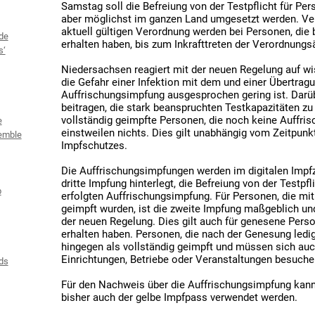
Samstag soll die Befreiung von der Testpflicht für Pe
aber möglichst im ganzen Land umgesetzt werden. Ver
aktuell gültigen Verordnung werden bei Personen, die
de
erhalten haben, bis zum Inkrafttreten der Verordnung
s‘
Niedersachsen reagiert mit der neuen Regelung auf w
die Gefahr einer Infektion mit dem und einer Übertra
Auffrischungsimpfung ausgesprochen gering ist. Darüb
beitragen, die stark beanspruchten Testkapazitäten zu 
vollständig geimpfte Personen, die noch keine Auffri
e
einstweilen nichts. Dies gilt unabhängig vom Zeitpunk
emble
Impfschutzes.
Die Auffrischungsimpfungen werden im digitalen Impfze
dritte Impfung hinterlegt, die Befreiung von der Testpf
b
erfolgten Auffrischungsimpfung. Für Personen, die 
geimpft wurden, ist die zweite Impfung maßgeblich un
der neuen Regelung. Dies gilt auch für genesene Perso
erhalten haben. Personen, die nach der Genesung ledig
hingegen als vollständig geimpft und müssen sich auch
Einrichtungen, Betriebe oder Veranstaltungen besuchen
ds
Für den Nachweis über die Auffrischungsimpfung kann 
bisher auch der gelbe Impfpass verwendet werden.