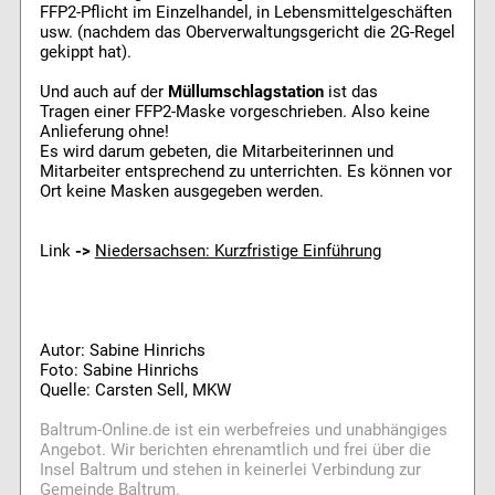
FFP2-Pflicht im Einzelhandel, in Lebensmittelgeschäften
usw. (nachdem das Oberverwaltungsgericht die 2G-Regel
gekippt hat).
Und auch auf der
Müllumschlagstation
ist das
Tragen einer FFP2-Maske vorgeschrieben. Also keine
Anlieferung ohne!
Es wird darum gebeten, die Mitarbeiterinnen und
Mitarbeiter entsprechend zu unterrichten. Es können vor
Ort keine Masken ausgegeben werden.
Link
->
Niedersachsen: Kurzfristige Einführung
Autor: Sabine Hinrichs
Foto: Sabine Hinrichs
Quelle: Carsten Sell, MKW
Baltrum-Online.de ist ein werbefreies und unabhängiges
Angebot. Wir berichten ehrenamtlich und frei über die
Insel Baltrum und stehen in keinerlei Verbindung zur
Gemeinde Baltrum.