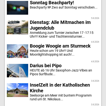
Sonntag Beachparty!
Beachparty № Zwo auf Sonntag verschoben...
5.8.2026
Dienstag: Alle Mitmachen im
Jugendclub
Anmeldung zum Turnier zwischen 17 -17:15
Uhr!!! Kicker- und Tischtennisturnier...
4.8.2026
Boogie Woogie am Sturmeck
Heute schon um 19 Uhr!! Und
Moonlightshopping ist auch!...
4.8.2026
Darius bei Pipo
HEUTE ab 16 Uhr Saxophon-Jazz-Vibes an
Pipos SurfBude...
3.8.2026
InselZeit in der Katholischen
Kirche
Seelsorge am Meer mit buntem Programm
rund um St. Nikolaus...
3.8.2026