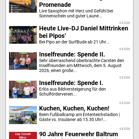
Promenade
Live Saxophon mit Herz und Gefühl bei
Sonnenschein und guter Laune...
6.8.2026
Heute Live-DJ Daniel Mittrinken
bei Pipos‘
Bei Pipo an der SurfBude ab 21 Uhr...
6.8.2026
Inselfreunde: Spende II.
Sehr überraschend überbrachte Carsten den
Inselfreunden am Mittwoch, dem 5. August
2026, einen große...
6.8.2026
Inselfreunde: Spende I.
Erlös aus Bildversteigerung für den
Schulförderverein...
6.8.2026
Kuchen, Kuchen, Kuchen!
Beim Fußballcamp am Ententeichstadion |
Gäste vs. Insulaner ab 15.30 Uhr!...
6.8.2026
90 Jahre Feuerwehr Baltrum