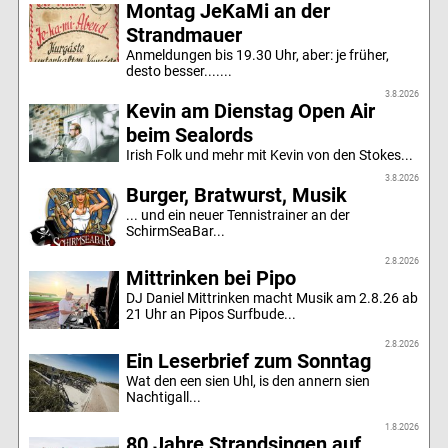
Montag JeKaMi an der
Strandmauer
Anmeldungen bis 19.30 Uhr, aber: je früher,
desto besser.......
3.8.2026
Kevin am Dienstag Open Air
beim Sealords
Irish Folk und mehr mit Kevin von den Stokes...
3.8.2026
Burger, Bratwurst, Musik
... und ein neuer Tennistrainer an der
SchirmSeaBar...
2.8.2026
Mittrinken bei Pipo
DJ Daniel Mittrinken macht Musik am 2.8.26 ab
21 Uhr an Pipos Surfbude...
2.8.2026
Ein Leserbrief zum Sonntag
Wat den een sien Uhl, is den annern sien
Nachtigall...
1.8.2026
80 Jahre Strandsingen auf