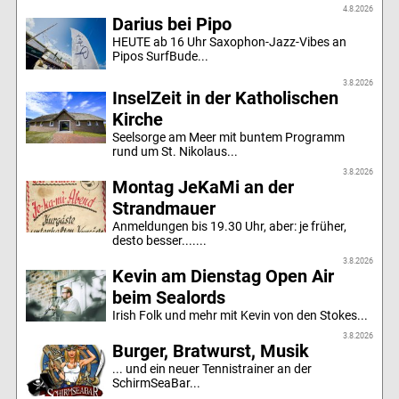
4.8.2026
Darius bei Pipo
HEUTE ab 16 Uhr Saxophon-Jazz-Vibes an
Pipos SurfBude...
3.8.2026
InselZeit in der Katholischen
Kirche
Seelsorge am Meer mit buntem Programm
rund um St. Nikolaus...
3.8.2026
Montag JeKaMi an der
Strandmauer
Anmeldungen bis 19.30 Uhr, aber: je früher,
desto besser.......
3.8.2026
Kevin am Dienstag Open Air
beim Sealords
Irish Folk und mehr mit Kevin von den Stokes...
3.8.2026
Burger, Bratwurst, Musik
... und ein neuer Tennistrainer an der
SchirmSeaBar...