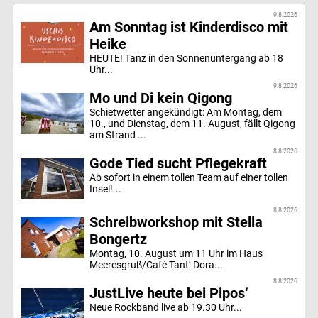
9.8.2026
Am Sonntag ist Kinderdisco mit
Heike
HEUTE! Tanz in den Sonnenuntergang ab 18
Uhr...
9.8.2026
Mo und Di kein Qigong
Schietwetter angekündigt: Am Montag, dem
10., und Dienstag, dem 11. August, fällt Qigong
am Strand ...
8.8.2026
Gode Tied sucht Pflegekraft
Ab sofort in einem tollen Team auf einer tollen
Insel!...
8.8.2026
Schreibworkshop mit Stella
Bongertz
Montag, 10. August um 11 Uhr im Haus
Meeresgruß/Café Tant‘ Dora...
8.8.2026
JustLive heute bei Pipos‘
Neue Rockband live ab 19.30 Uhr...