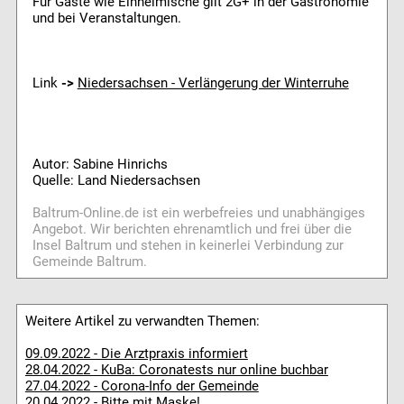
Für Gäste wie Einheimische gilt 2G+ in der Gastronomie
und bei Veranstaltungen.
Link
->
Niedersachsen - Verlängerung der Winterruhe
Autor: Sabine Hinrichs
Quelle: Land Niedersachsen
Baltrum-Online.de ist ein werbefreies und unabhängiges
Angebot. Wir berichten ehrenamtlich und frei über die
Insel Baltrum und stehen in keinerlei Verbindung zur
Gemeinde Baltrum.
Weitere Artikel zu verwandten Themen:
09.09.2022 - Die Arztpraxis informiert
28.04.2022 - KuBa: Coronatests nur online buchbar
27.04.2022 - Corona-Info der Gemeinde
20.04.2022 - Bitte mit Maske!