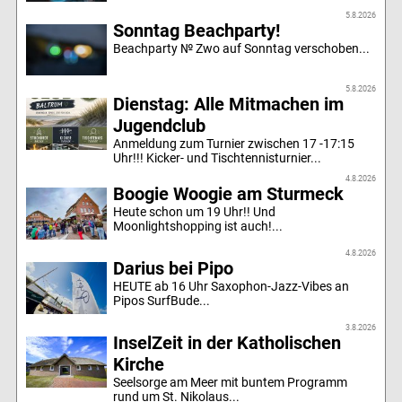
5.8.2026
Sonntag Beachparty!
Beachparty № Zwo auf Sonntag verschoben...
5.8.2026
Dienstag: Alle Mitmachen im
Jugendclub
Anmeldung zum Turnier zwischen 17 -17:15
Uhr!!! Kicker- und Tischtennisturnier...
4.8.2026
Boogie Woogie am Sturmeck
Heute schon um 19 Uhr!! Und
Moonlightshopping ist auch!...
4.8.2026
Darius bei Pipo
HEUTE ab 16 Uhr Saxophon-Jazz-Vibes an
Pipos SurfBude...
3.8.2026
InselZeit in der Katholischen
Kirche
Seelsorge am Meer mit buntem Programm
rund um St. Nikolaus...