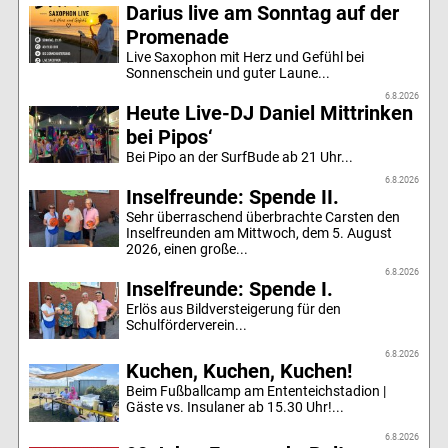
Darius live am Sonntag auf der
Promenade
Live Saxophon mit Herz und Gefühl bei
Sonnenschein und guter Laune...
6.8.2026
Heute Live-DJ Daniel Mittrinken
bei Pipos‘
Bei Pipo an der SurfBude ab 21 Uhr...
6.8.2026
Inselfreunde: Spende II.
Sehr überraschend überbrachte Carsten den
Inselfreunden am Mittwoch, dem 5. August
2026, einen große...
6.8.2026
Inselfreunde: Spende I.
Erlös aus Bildversteigerung für den
Schulförderverein...
6.8.2026
Kuchen, Kuchen, Kuchen!
Beim Fußballcamp am Ententeichstadion |
Gäste vs. Insulaner ab 15.30 Uhr!...
6.8.2026