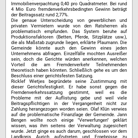
Immobilienverpachtung 0,40 pro Quadratmeter. Bei rund
4 Mio Euro fremdenverkehrsbedingten Gewinn beträgt
der Beitragssatz rund 2,77%.
Die genaue Unterscheidung von gewerblichen und
privaten Vermietern wurde von den Ratsherren als
problematisch empfunden. Das System beruhe auf
Produktionsfaktoren (Betten, Pferde, Sitzplätze usw.),
die als Maßstab zugrunde liegen, erklärte Plaumann. Die
Gemeinde könnte auch den Gewinn eines jeden
Unternehmens abfragen. Einzelfälle mochten Ausreißer
sein, doch die Gerichte würden anerkennen, welchen
Vorteil die am Fremdenverkehr Teilnehmenden
theoretisch haben könnten. Schließlich gehe es um den
Beschluss einer gerichtsfesten Satzung.
Ricklef Wietjes begründete seine Zustimmung mit
dieser Gerichtsfestigkeit. Er habe sonst gegen die
Fremdenverkehrssatzung gestimmt, weil es die
Probleme mit der Auflistung gebe und weil viele
Beitragspflichtigen in der Vergangenheit nicht zur
Zahlung herangezogen worden seien. Olaf Klün verwies
auf die problematische Finanzlage der Gemeinde. Jann
Bengen wollte noch einige "Verwerfungen" geklärt
wissen, was ihm seitens der Verwaltung zugesichert
wurde. Jetzt ginge es auch darum, geschlossen vor dem
Landkreis Aurich aufzutreten und Ergebnisse zu