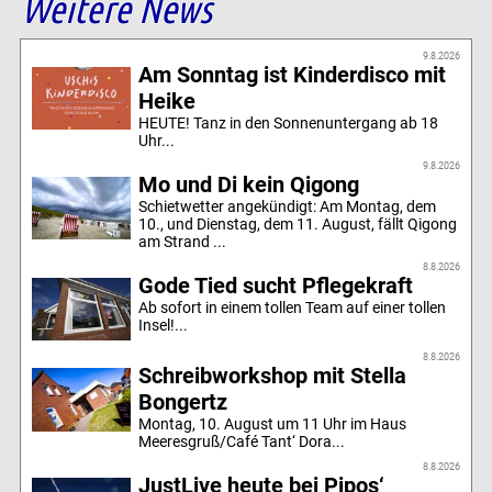
Weitere News
9.8.2026
Am Sonntag ist Kinderdisco mit
Heike
HEUTE! Tanz in den Sonnenuntergang ab 18
Uhr...
9.8.2026
Mo und Di kein Qigong
Schietwetter angekündigt: Am Montag, dem
10., und Dienstag, dem 11. August, fällt Qigong
am Strand ...
8.8.2026
Gode Tied sucht Pflegekraft
Ab sofort in einem tollen Team auf einer tollen
Insel!...
8.8.2026
Schreibworkshop mit Stella
Bongertz
Montag, 10. August um 11 Uhr im Haus
Meeresgruß/Café Tant‘ Dora...
8.8.2026
JustLive heute bei Pipos‘