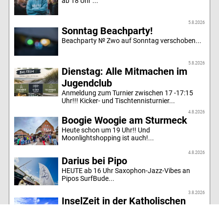
ab 18 Uhr ...
5.8.2026
Sonntag Beachparty!
Beachparty № Zwo auf Sonntag verschoben...
5.8.2026
Dienstag: Alle Mitmachen im
Jugendclub
Anmeldung zum Turnier zwischen 17 -17:15
Uhr!!! Kicker- und Tischtennisturnier...
4.8.2026
Boogie Woogie am Sturmeck
Heute schon um 19 Uhr!! Und
Moonlightshopping ist auch!...
4.8.2026
Darius bei Pipo
HEUTE ab 16 Uhr Saxophon-Jazz-Vibes an
Pipos SurfBude...
3.8.2026
InselZeit in der Katholischen
Kirche