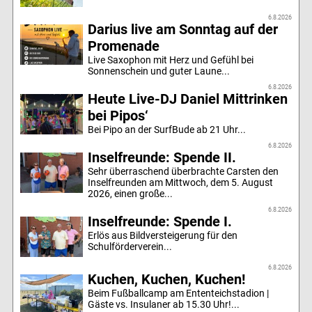
6.8.2026
Darius live am Sonntag auf der
Promenade
Live Saxophon mit Herz und Gefühl bei
Sonnenschein und guter Laune...
6.8.2026
Heute Live-DJ Daniel Mittrinken
bei Pipos‘
Bei Pipo an der SurfBude ab 21 Uhr...
6.8.2026
Inselfreunde: Spende II.
Sehr überraschend überbrachte Carsten den
Inselfreunden am Mittwoch, dem 5. August
2026, einen große...
6.8.2026
Inselfreunde: Spende I.
Erlös aus Bildversteigerung für den
Schulförderverein...
6.8.2026
Kuchen, Kuchen, Kuchen!
Beim Fußballcamp am Ententeichstadion |
Gäste vs. Insulaner ab 15.30 Uhr!...