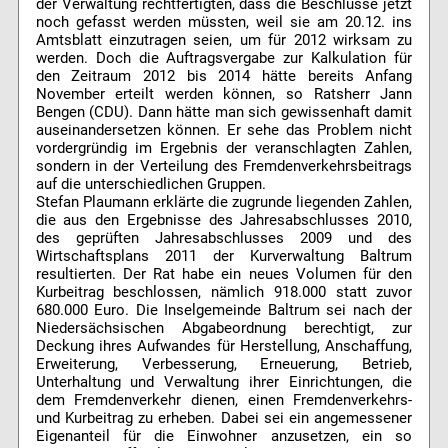
der Verwaltung rechtfertigten, dass die Beschlüsse jetzt
noch gefasst werden müssten, weil sie am 20.12. ins
Amtsblatt einzutragen seien, um für 2012 wirksam zu
werden. Doch die Auftragsvergabe zur Kalkulation für
den Zeitraum 2012 bis 2014 hätte bereits Anfang
November erteilt werden können, so Ratsherr Jann
Bengen (CDU). Dann hätte man sich gewissenhaft damit
auseinandersetzen können. Er sehe das Problem nicht
vordergründig im Ergebnis der veranschlagten Zahlen,
sondern in der Verteilung des Fremdenverkehrsbeitrags
auf die unterschiedlichen Gruppen.
Stefan Plaumann erklärte die zugrunde liegenden Zahlen,
die aus den Ergebnisse des Jahresabschlusses 2010,
des geprüften Jahresabschlusses 2009 und des
Wirtschaftsplans 2011 der Kurverwaltung Baltrum
resultierten. Der Rat habe ein neues Volumen für den
Kurbeitrag beschlossen, nämlich 918.000 statt zuvor
680.000 Euro. Die Inselgemeinde Baltrum sei nach der
Niedersächsischen Abgabeordnung berechtigt, zur
Deckung ihres Aufwandes für Herstellung, Anschaffung,
Erweiterung, Verbesserung, Erneuerung, Betrieb,
Unterhaltung und Verwaltung ihrer Einrichtungen, die
dem Fremdenverkehr dienen, einen Fremdenverkehrs-
und Kurbeitrag zu erheben. Dabei sei ein angemessener
Eigenanteil für die Einwohner anzusetzen, ein so