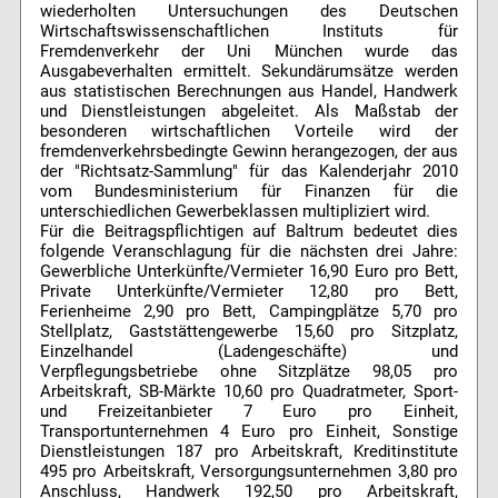
wiederholten Untersuchungen des Deutschen
Wirtschaftswissenschaftlichen Instituts für
Fremdenverkehr der Uni München wurde das
Ausgabeverhalten ermittelt. Sekundärumsätze werden
aus statistischen Berechnungen aus Handel, Handwerk
und Dienstleistungen abgeleitet. Als Maßstab der
besonderen wirtschaftlichen Vorteile wird der
fremdenverkehrsbedingte Gewinn herangezogen, der aus
der "Richtsatz-Sammlung" für das Kalenderjahr 2010
vom Bundesministerium für Finanzen für die
unterschiedlichen Gewerbeklassen multipliziert wird.
Für die Beitragspflichtigen auf Baltrum bedeutet dies
folgende Veranschlagung für die nächsten drei Jahre:
Gewerbliche Unterkünfte/Vermieter 16,90 Euro pro Bett,
Private Unterkünfte/Vermieter 12,80 pro Bett,
Ferienheime 2,90 pro Bett, Campingplätze 5,70 pro
Stellplatz, Gaststättengewerbe 15,60 pro Sitzplatz,
Einzelhandel (Ladengeschäfte) und
Verpflegungsbetriebe ohne Sitzplätze 98,05 pro
Arbeitskraft, SB-Märkte 10,60 pro Quadratmeter, Sport-
und Freizeitanbieter 7 Euro pro Einheit,
Transportunternehmen 4 Euro pro Einheit, Sonstige
Dienstleistungen 187 pro Arbeitskraft, Kreditinstitute
495 pro Arbeitskraft, Versorgungsunternehmen 3,80 pro
Anschluss, Handwerk 192,50 pro Arbeitskraft,