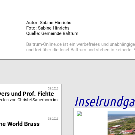
Autor: Sabine Hinrichs
Foto: Sabine Hinrichs
Quelle: Gemeinde Baltrum
Baltrum-Online.de ist ein werbefreies und unabhängig
und frei über die Insel Baltrum und stehen in keinerle
5.8.2026
ers und Prof. Fichte
Inselrundg
xten von Christel Sauerborn im
5.8.2026
he World Brass