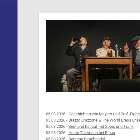
05.08.2026 -
Geschichten von Meyers und Prof. Ficht
05.08.2026 -
Brazzo Brazzone & The World Brass Ens
05.08.2026 -
Seehund hat auf mit Speis und Trank
05.08.2026 -
Heute Thiemann bei Pipos
05.08.2026 -
Sonntag Beachparty!