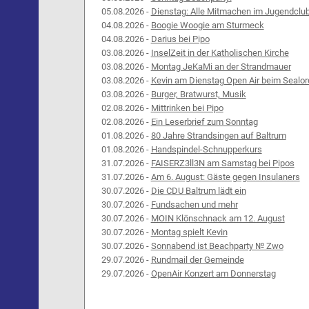
05.08.2026 -
Dienstag: Alle Mitmachen im Jugendclu
04.08.2026 -
Boogie Woogie am Sturmeck
04.08.2026 -
Darius bei Pipo
03.08.2026 -
InselZeit in der Katholischen Kirche
03.08.2026 -
Montag JeKaMi an der Strandmauer
03.08.2026 -
Kevin am Dienstag Open Air beim Sealor
03.08.2026 -
Burger, Bratwurst, Musik
02.08.2026 -
Mittrinken bei Pipo
02.08.2026 -
Ein Leserbrief zum Sonntag
01.08.2026 -
80 Jahre Strandsingen auf Baltrum
01.08.2026 -
Handspindel-Schnupperkurs
31.07.2026 -
FAISERZ3ll3N am Samstag bei Pipos
31.07.2026 -
Am 6. August: Gäste gegen Insulaners
30.07.2026 -
Die CDU Baltrum lädt ein
30.07.2026 -
Fundsachen und mehr
30.07.2026 -
MOIN Klönschnack am 12. August
30.07.2026 -
Montag spielt Kevin
30.07.2026 -
Sonnabend ist Beachparty № Zwo
29.07.2026 -
Rundmail der Gemeinde
29.07.2026 -
OpenAir Konzert am Donnerstag