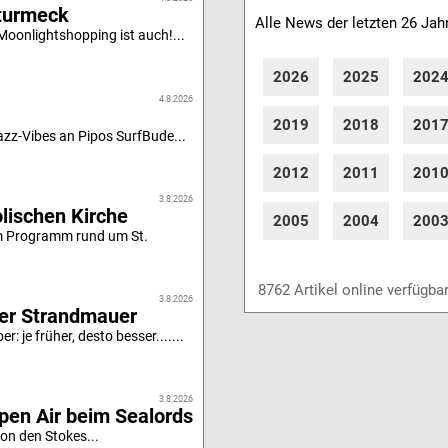
turmeck
Alle News der letzten 26 Jah
oonlightshopping ist auch!...
2026
2025
202
4.8.2026
2019
2018
201
z-Vibes an Pipos SurfBude...
2012
2011
201
3.8.2026
olischen Kirche
2005
2004
200
m Programm rund um St.
8762 Artikel online verfügba
3.8.2026
er Strandmauer
: je früher, desto besser.......
3.8.2026
pen Air beim Sealords
von den Stokes...