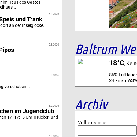
r im Haus des Gastes.
elhaus....
5.8.2026
Speis und Trank
orf an der Inselglocke...
Baltrum We
5.8.2026
Pipos
18°C
, Kei
86% Luftfeuch
5.8.2026
24 km/h WSW
g verschoben...
Archiv
5.8.2026
achen im Jugendclub
n 17 -17:15 Uhr!!! Kicker- und
Volltextsuche:
4.8.2026