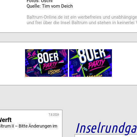
Fotos: Uschi
Quelle: Tim vom Deich
Baltrum-Online.de ist ein werbefreies und unabhängig
und frei über die Insel Baltrum und stehen in keinerle
7.8.2026
Werft
Inselrundg
altrum II – Bitte Änderungen im