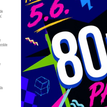
de
s‘
e
emble
b
ds