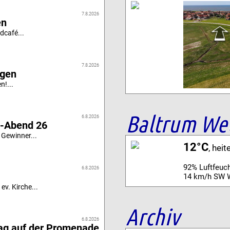
7.8.2026
en
dcafé...
7.8.2026
igen
n!...
Baltrum We
6.8.2026
i-Abend 26
 Gewinner...
12°C
, heit
92% Luftfeuch
6.8.2026
14 km/h SW 
ev. Kirche...
Archiv
6.8.2026
tag auf der Promenade