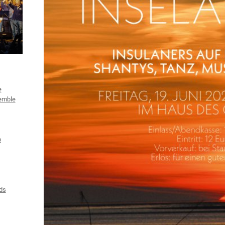
e
emble
b
ds