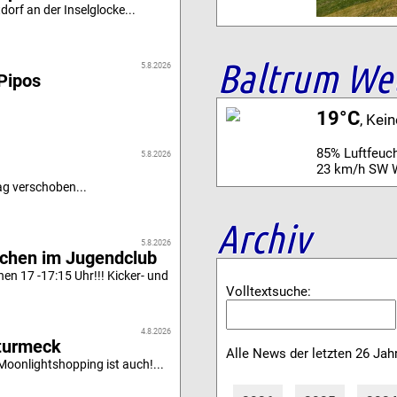
orf an der Inselglocke...
Baltrum We
5.8.2026
Pipos
19°C
, Kei
85% Luftfeuch
5.8.2026
23 km/h SW 
g verschoben...
Archiv
5.8.2026
achen im Jugendclub
n 17 -17:15 Uhr!!! Kicker- und
Volltextsuche:
4.8.2026
turmeck
Alle News der letzten 26 Jah
oonlightshopping ist auch!...