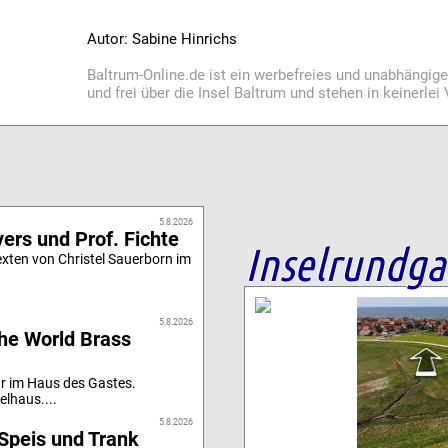
Autor: Sabine Hinrichs
Baltrum-Online.de ist ein werbefreies und unabhängig
und frei über die Insel Baltrum und stehen in keinerle
5.8.2026
ers und Prof. Fichte
Inselrundg
xten von Christel Sauerborn im
5.8.2026
he World Brass
r im Haus des Gastes.
elhaus....
5.8.2026
Speis und Trank