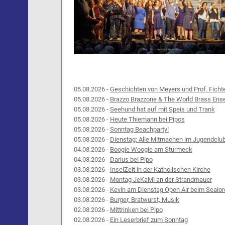
05.08.2026 -
Geschichten von Meyers und Prof. Ficht
05.08.2026 -
Brazzo Brazzone & The World Brass Ens
05.08.2026 -
Seehund hat auf mit Speis und Trank
05.08.2026 -
Heute Thiemann bei Pipos
05.08.2026 -
Sonntag Beachparty!
05.08.2026 -
Dienstag: Alle Mitmachen im Jugendclu
04.08.2026 -
Boogie Woogie am Sturmeck
04.08.2026 -
Darius bei Pipo
03.08.2026 -
InselZeit in der Katholischen Kirche
03.08.2026 -
Montag JeKaMi an der Strandmauer
03.08.2026 -
Kevin am Dienstag Open Air beim Sealor
03.08.2026 -
Burger, Bratwurst, Musik
02.08.2026 -
Mittrinken bei Pipo
02.08.2026 -
Ein Leserbrief zum Sonntag