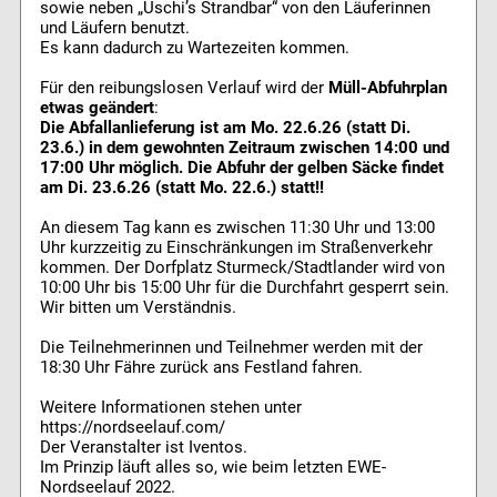
sowie neben „Uschi’s Strandbar“ von den Läuferinnen
und Läufern benutzt.
Es kann dadurch zu Wartezeiten kommen.
Für den reibungslosen Verlauf wird der
Müll-Abfuhrplan
etwas geändert
:
Die Abfallanlieferung ist am Mo. 22.6.26 (statt Di.
23.6.) in dem gewohnten Zeitraum zwischen 14:00 und
17:00 Uhr möglich. Die Abfuhr der gelben Säcke findet
am Di. 23.6.26 (statt Mo. 22.6.) statt!!
An diesem Tag kann es zwischen 11:30 Uhr und 13:00
Uhr kurzzeitig zu Einschränkungen im Straßenverkehr
kommen. Der Dorfplatz Sturmeck/Stadtlander wird von
10:00 Uhr bis 15:00 Uhr für die Durchfahrt gesperrt sein.
Wir bitten um Verständnis.
Die Teilnehmerinnen und Teilnehmer werden mit der
18:30 Uhr Fähre zurück ans Festland fahren.
Weitere Informationen stehen unter
https://nordseelauf.com/
Der Veranstalter ist Iventos.
Im Prinzip läuft alles so, wie beim letzten EWE-
Nordseelauf 2022.