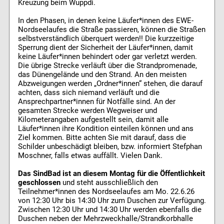
Kreuzung beim Wuppdi.
In den Phasen, in denen keine Läufer*innen des EWE-
Nordseelaufes die Straße passieren, können die Straßen
selbstverständlich überquert werden!! Die kurzzeitige
Sperrung dient der Sicherheit der Läufer*innen, damit
keine Läufer*innen behindert oder gar verletzt werden.
Die übrige Strecke verläuft über die Strandpromenade,
das Dünengelände und den Strand. An den meisten
Abzweigungen werden „Ordner*innen“ stehen, die darauf
achten, dass sich niemand verläuft und die
Ansprechpartner*innen für Notfälle sind. An der
gesamten Strecke werden Wegweiser und
Kilometerangaben aufgestellt sein, damit alle
Läufer*innen ihre Kondition einteilen können und ans
Ziel kommen. Bitte achten Sie mit darauf, dass die
Schilder unbeschädigt bleiben, bzw. informiert Stefphan
Moschner, falls etwas auffällt. Vielen Dank.
Das SindBad ist an diesem Montag für die Öffentlichkeit
geschlossen
und steht ausschließlich den
Teilnehmer*innen des Nordseelaufes am Mo. 22.6.26
von 12:30 Uhr bis 14:30 Uhr zum Duschen zur Verfügung.
Zwischen 12:30 Uhr und 14:30 Uhr werden ebenfalls die
Duschen neben der Mehrzweckhalle/Strandkorbhalle