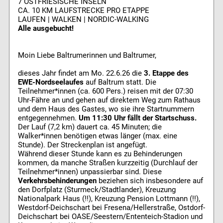
7 OSTFRIESISCHE INSELN
CA. 10 KM LAUFSTRECKE PRO ETAPPE
LAUFEN | WALKEN | NORDIC-WALKING
Alle ausgebucht!
Moin Liebe Baltrumerinnen und Baltrumer,
dieses Jahr findet am Mo. 22.6.26 die
3. Etappe des
EWE-Nordseelaufes
auf Baltrum statt. Die
Teilnehmer*innen (ca. 600 Pers.) reisen mit der 07:30
Uhr-Fähre an und gehen auf direktem Weg zum Rathaus
und dem Haus des Gastes, wo sie ihre Startnummern
entgegennehmen.
Um 11:30 Uhr fällt der Startschuss.
Der Lauf (7,2 km) dauert ca. 45 Minuten; die
Walker*innen benötigen etwas länger (max. eine
Stunde). Der Streckenplan ist angefügt.
Während dieser Stunde kann es zu Behinderungen
kommen, da manche Straßen kurzzeitig (Durchlauf der
Teilnehmer*innen) unpassierbar sind. Diese
Verkehrsbehinderungen
beziehen sich insbesondere auf
den Dorfplatz (Sturmeck/Stadtlander), Kreuzung
Nationalpark Haus (!!), Kreuzung Pension Lottmann (!!),
Westdorf-Deichschart bei Fresena/Hellerstraße, Ostdorf-
Deichschart bei OASE/Seestern/Ententeich-Stadion und