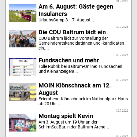
31.7.2026
Am 6. August: Gäste gegen
Insulaners
UrlaubsCamp 3. - 7. August...
30.7.2026
Die CDU Baltrum lädt ein
CDU Baltrum lädt zur Vorstellung der
Gemeinderatskandidatinnen und -kandidaten
ein....
30.7.2026
Fundsachen und mehr
Tolle Rubrik bei Baltrum-Online: Fundsachen
und Kleinanzeigen!...
30.7.2026
MOIN Klönschnack am 12.
August
Feierabend-Klönschnack im Nationalpark-Haus
ab 20 Uhr...
30.7.2026
Montag spielt Kevin
Am 3. August um 19 Uhr an der
SchirmSeaBar.in der Baltrum-Arena...
30.7.2026