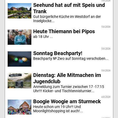
5.8.2026
Seehund hat auf mit Speis und
Trank
Gut bürgerliche Küche im Westdorf an der
Inselglocke...
5.8.2026
Heute Thiemann bei Pipos
ab 18 Uhr ...
5.8.2026
Sonntag Beachparty!
Beachparty № Zwo auf Sonntag verschoben...
5.8.2026
Dienstag: Alle Mitmachen im
Jugendclub
Anmeldung zum Turnier zwischen 17 -17:15
Uhr!!! Kicker- und Tischtennisturnier...
4.8.2026
Boogie Woogie am Sturmeck
Heute schon um 19 Uhr!! Und
Moonlightshopping ist auch!...