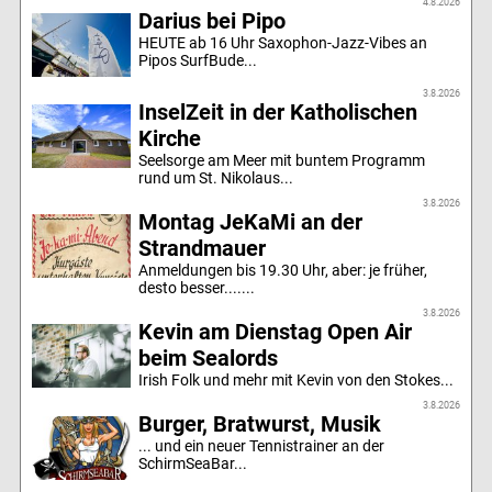
4.8.2026
Darius bei Pipo
HEUTE ab 16 Uhr Saxophon-Jazz-Vibes an
Pipos SurfBude...
3.8.2026
InselZeit in der Katholischen
Kirche
Seelsorge am Meer mit buntem Programm
rund um St. Nikolaus...
3.8.2026
Montag JeKaMi an der
Strandmauer
Anmeldungen bis 19.30 Uhr, aber: je früher,
desto besser.......
3.8.2026
Kevin am Dienstag Open Air
beim Sealords
Irish Folk und mehr mit Kevin von den Stokes...
3.8.2026
Burger, Bratwurst, Musik
... und ein neuer Tennistrainer an der
SchirmSeaBar...