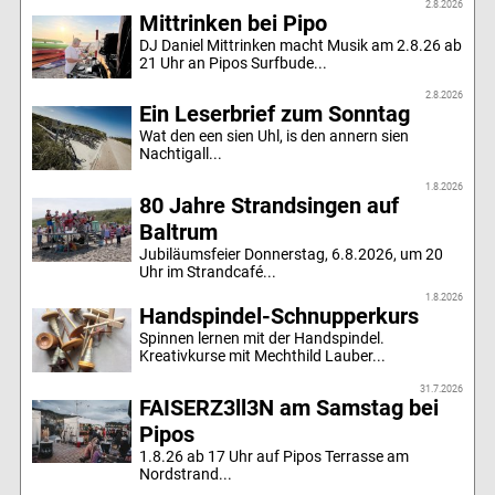
2.8.2026
Mittrinken bei Pipo
DJ Daniel Mittrinken macht Musik am 2.8.26 ab
21 Uhr an Pipos Surfbude...
2.8.2026
Ein Leserbrief zum Sonntag
Wat den een sien Uhl, is den annern sien
Nachtigall...
1.8.2026
80 Jahre Strandsingen auf
Baltrum
Jubiläumsfeier Donnerstag, 6.8.2026, um 20
Uhr im Strandcafé...
1.8.2026
Handspindel-Schnupperkurs
Spinnen lernen mit der Handspindel.
Kreativkurse mit Mechthild Lauber...
31.7.2026
FAISERZ3ll3N am Samstag bei
Pipos
1.8.26 ab 17 Uhr auf Pipos Terrasse am
Nordstrand...