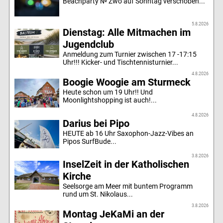
Beachparty № Zwo auf Sonntag verschoben...
5.8.2026
Dienstag: Alle Mitmachen im
Jugendclub
Anmeldung zum Turnier zwischen 17 -17:15
Uhr!!! Kicker- und Tischtennisturnier...
4.8.2026
Boogie Woogie am Sturmeck
Heute schon um 19 Uhr!! Und
Moonlightshopping ist auch!...
4.8.2026
Darius bei Pipo
HEUTE ab 16 Uhr Saxophon-Jazz-Vibes an
Pipos SurfBude...
3.8.2026
InselZeit in der Katholischen
Kirche
Seelsorge am Meer mit buntem Programm
rund um St. Nikolaus...
3.8.2026
Montag JeKaMi an der