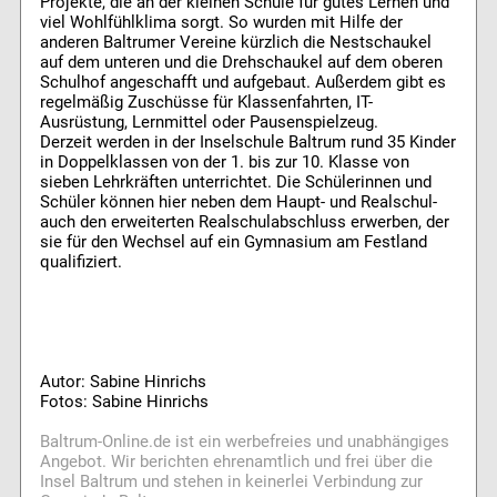
Projekte, die an der kleinen Schule für gutes Lernen und
viel Wohlfühlklima sorgt. So wurden mit Hilfe der
anderen Baltrumer Vereine kürzlich die Nestschaukel
auf dem unteren und die Drehschaukel auf dem oberen
Schulhof angeschafft und aufgebaut. Außerdem gibt es
regelmäßig Zuschüsse für Klassenfahrten, IT-
Ausrüstung, Lernmittel oder Pausenspielzeug.
Derzeit werden in der Inselschule Baltrum rund 35 Kinder
in Doppelklassen von der 1. bis zur 10. Klasse von
sieben Lehrkräften unterrichtet. Die Schülerinnen und
Schüler können hier neben dem Haupt- und Realschul-
auch den erweiterten Realschulabschluss erwerben, der
sie für den Wechsel auf ein Gymnasium am Festland
qualifiziert.
Autor: Sabine Hinrichs
Fotos: Sabine Hinrichs
Baltrum-Online.de ist ein werbefreies und unabhängiges
Angebot. Wir berichten ehrenamtlich und frei über die
Insel Baltrum und stehen in keinerlei Verbindung zur