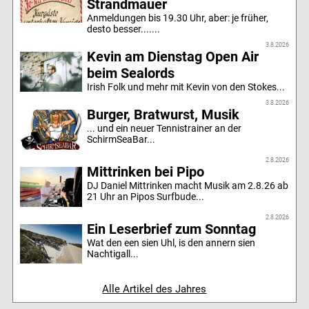
Strandmauer
Anmeldungen bis 19.30 Uhr, aber: je früher,
desto besser.......
3.8.2026
Kevin am Dienstag Open Air
beim Sealords
Irish Folk und mehr mit Kevin von den Stokes...
3.8.2026
Burger, Bratwurst, Musik
... und ein neuer Tennistrainer an der
SchirmSeaBar...
2.8.2026
Mittrinken bei Pipo
DJ Daniel Mittrinken macht Musik am 2.8.26 ab
21 Uhr an Pipos Surfbude...
2.8.2026
Ein Leserbrief zum Sonntag
Wat den een sien Uhl, is den annern sien
Nachtigall...
Alle Artikel des Jahres