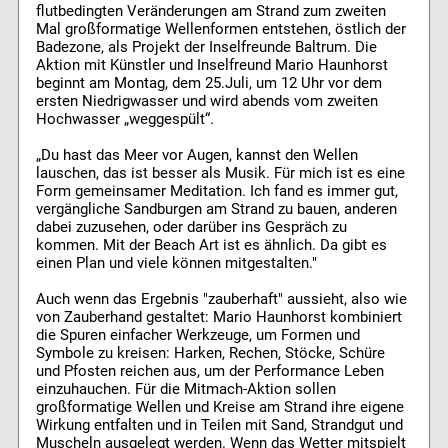
flutbedingten Veränderungen am Strand zum zweiten
Mal großformatige Wellenformen entstehen, östlich der
Badezone, als Projekt der Inselfreunde Baltrum. Die
Aktion mit Künstler und Inselfreund Mario Haunhorst
beginnt am Montag, dem 25.Juli, um 12 Uhr vor dem
ersten Niedrigwasser und wird abends vom zweiten
Hochwasser „weggespült“.
„Du hast das Meer vor Augen, kannst den Wellen
lauschen, das ist besser als Musik. Für mich ist es eine
Form gemeinsamer Meditation. Ich fand es immer gut,
vergängliche Sandburgen am Strand zu bauen, anderen
dabei zuzusehen, oder darüber ins Gespräch zu
kommen. Mit der Beach Art ist es ähnlich. Da gibt es
einen Plan und viele können mitgestalten."
Auch wenn das Ergebnis "zauberhaft" aussieht, also wie
von Zauberhand gestaltet: Mario Haunhorst kombiniert
die Spuren einfacher Werkzeuge, um Formen und
Symbole zu kreisen: Harken, Rechen, Stöcke, Schüre
und Pfosten reichen aus, um der Performance Leben
einzuhauchen. Für die Mitmach-Aktion sollen
großformatige Wellen und Kreise am Strand ihre eigene
Wirkung entfalten und in Teilen mit Sand, Strandgut und
Muscheln ausgelegt werden. Wenn das Wetter mitspielt