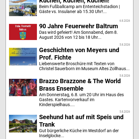
Kuchen, Kuchen, Kuchen!
Beim Fußballcamp am Ententeichstadion |
Gäste vs. Insulaner ab 15.30 Uhr!...
6.8.2026
90 Jahre Feuerwehr Baltrum
Das wird gefeiert! Am Sonnabend, dem 8.
August 2026 von 12 bis 18 Uhr...
5.8.2026
Geschichten von Meyers und
Prof. Fichte
Liebenswerte Broschüre mit Texten von
Christel Sauerborn im Museum Altes Zollhaus...
5.8.2026
Brazzo Brazzone & The World
Brass Ensemble
Am Donnerstag, 6.8. um 20 Uhr im Haus des
Gastes. Kartenvorverkauf im
Kinderspielhaus....
5.8.2026
Seehund hat auf mit Speis und
Trank
Gut bürgerliche Küche im Westdorf an der
Inselglocke...