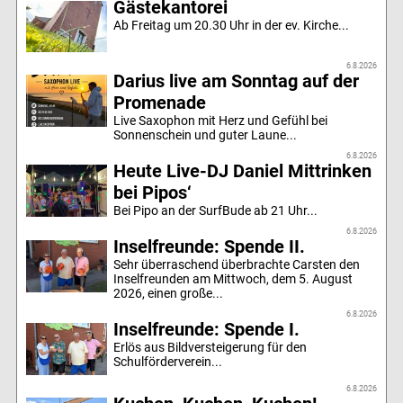
Gästekantorei
Ab Freitag um 20.30 Uhr in der ev. Kirche...
6.8.2026
Darius live am Sonntag auf der
Promenade
Live Saxophon mit Herz und Gefühl bei
Sonnenschein und guter Laune...
6.8.2026
Heute Live-DJ Daniel Mittrinken
bei Pipos‘
Bei Pipo an der SurfBude ab 21 Uhr...
6.8.2026
Inselfreunde: Spende II.
Sehr überraschend überbrachte Carsten den
Inselfreunden am Mittwoch, dem 5. August
2026, einen große...
6.8.2026
Inselfreunde: Spende I.
Erlös aus Bildversteigerung für den
Schulförderverein...
6.8.2026