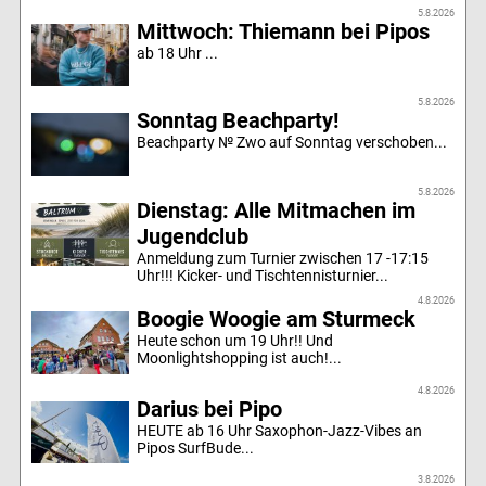
5.8.2026
Mittwoch: Thiemann bei Pipos
ab 18 Uhr ...
5.8.2026
Sonntag Beachparty!
Beachparty № Zwo auf Sonntag verschoben...
5.8.2026
Dienstag: Alle Mitmachen im
Jugendclub
Anmeldung zum Turnier zwischen 17 -17:15
Uhr!!! Kicker- und Tischtennisturnier...
4.8.2026
Boogie Woogie am Sturmeck
Heute schon um 19 Uhr!! Und
Moonlightshopping ist auch!...
4.8.2026
Darius bei Pipo
HEUTE ab 16 Uhr Saxophon-Jazz-Vibes an
Pipos SurfBude...
3.8.2026