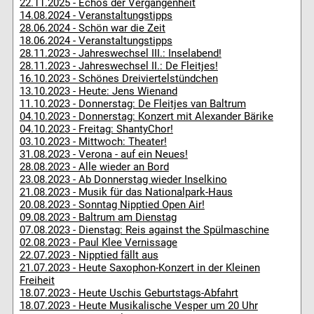
22.11.2025 - Echos der Vergangenheit
14.08.2024 - Veranstaltungstipps
28.06.2024 - Schön war die Zeit
18.06.2024 - Veranstaltungstipps
28.11.2023 - Jahreswechsel III.: Inselabend!
28.11.2023 - Jahreswechsel II.: De Fleitjes!
16.10.2023 - Schönes Dreiviertelstündchen
13.10.2023 - Heute: Jens Wienand
11.10.2023 - Donnerstag: De Fleitjes van Baltrum
04.10.2023 - Donnerstag: Konzert mit Alexander Bärike
04.10.2023 - Freitag: ShantyChor!
03.10.2023 - Mittwoch: Theater!
31.08.2023 - Verona - auf ein Neues!
28.08.2023 - Alle wieder an Bord
23.08.2023 - Ab Donnerstag wieder Inselkino
21.08.2023 - Musik für das Nationalpark-Haus
20.08.2023 - Sonntag Nipptied Open Air!
09.08.2023 - Baltrum am Dienstag
07.08.2023 - Dienstag: Reis against the Spülmaschine
02.08.2023 - Paul Klee Vernissage
22.07.2023 - Nipptied fällt aus
21.07.2023 - Heute Saxophon-Konzert in der Kleinen
Freiheit
18.07.2023 - Heute Uschis Geburtstags-Abfahrt
18.07.2023 - Heute Musikalische Vesper um 20 Uhr