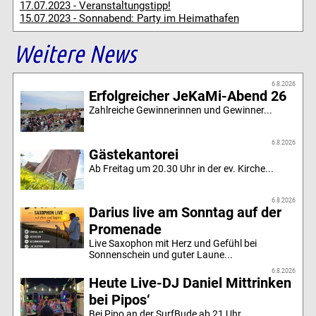
17.07.2023 - Veranstaltungstipp!
15.07.2023 - Sonnabend: Party im Heimathafen
Weitere News
6.8.2026
Erfolgreicher JeKaMi-Abend 26
Zahlreiche Gewinnerinnen und Gewinner...
6.8.2026
Gästekantorei
Ab Freitag um 20.30 Uhr in der ev. Kirche...
6.8.2026
Darius live am Sonntag auf der
Promenade
Live Saxophon mit Herz und Gefühl bei
Sonnenschein und guter Laune...
6.8.2026
Heute Live-DJ Daniel Mittrinken
bei Pipos‘
Bei Pipo an der SurfBude ab 21 Uhr...