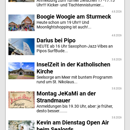
Anmeldung zum Turnier zwischen 17 -17:15
Uhr!!! Kicker- und Tischtennisturnier...
4.8.2026
Boogie Woogie am Sturmeck
Heute schon um 19 Uhr!! Und
Moonlightshopping ist auch!...
4.8.2026
Darius bei Pipo
HEUTE ab 16 Uhr Saxophon-Jazz-Vibes an
Pipos SurfBude...
3.8.2026
InselZeit in der Katholischen
Kirche
Seelsorge am Meer mit buntem Programm
rund um St. Nikolaus...
3.8.2026
Montag JeKaMi an der
Strandmauer
Anmeldungen bis 19.30 Uhr, aber: je früher,
desto besser.......
3.8.2026
Kevin am Dienstag Open Air
beim Sealords