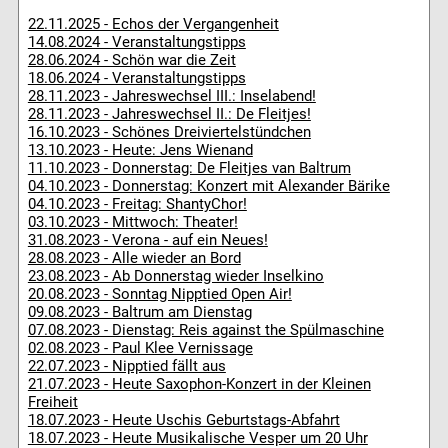
22.11.2025 - Echos der Vergangenheit
14.08.2024 - Veranstaltungstipps
28.06.2024 - Schön war die Zeit
18.06.2024 - Veranstaltungstipps
28.11.2023 - Jahreswechsel III.: Inselabend!
28.11.2023 - Jahreswechsel II.: De Fleitjes!
16.10.2023 - Schönes Dreiviertelstündchen
13.10.2023 - Heute: Jens Wienand
11.10.2023 - Donnerstag: De Fleitjes van Baltrum
04.10.2023 - Donnerstag: Konzert mit Alexander Bärike
04.10.2023 - Freitag: ShantyChor!
03.10.2023 - Mittwoch: Theater!
31.08.2023 - Verona - auf ein Neues!
28.08.2023 - Alle wieder an Bord
23.08.2023 - Ab Donnerstag wieder Inselkino
20.08.2023 - Sonntag Nipptied Open Air!
09.08.2023 - Baltrum am Dienstag
07.08.2023 - Dienstag: Reis against the Spülmaschine
02.08.2023 - Paul Klee Vernissage
22.07.2023 - Nipptied fällt aus
21.07.2023 - Heute Saxophon-Konzert in der Kleinen
Freiheit
18.07.2023 - Heute Uschis Geburtstags-Abfahrt
18.07.2023 - Heute Musikalische Vesper um 20 Uhr