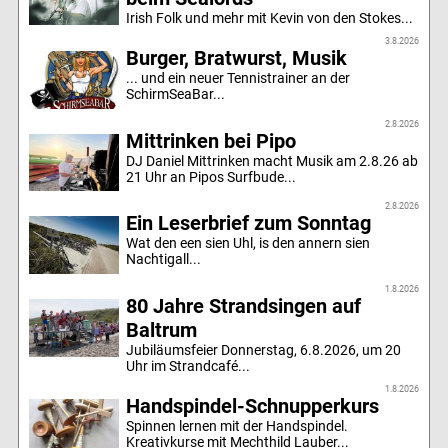
Irish Folk und mehr mit Kevin von den Stokes...
3.8.2026
Burger, Bratwurst, Musik
... und ein neuer Tennistrainer an der
SchirmSeaBar...
2.8.2026
Mittrinken bei Pipo
DJ Daniel Mittrinken macht Musik am 2.8.26 ab
21 Uhr an Pipos Surfbude...
2.8.2026
Ein Leserbrief zum Sonntag
Wat den een sien Uhl, is den annern sien
Nachtigall...
1.8.2026
80 Jahre Strandsingen auf
Baltrum
Jubiläumsfeier Donnerstag, 6.8.2026, um 20
Uhr im Strandcafé...
1.8.2026
Handspindel-Schnupperkurs
Spinnen lernen mit der Handspindel.
Kreativkurse mit Mechthild Lauber...