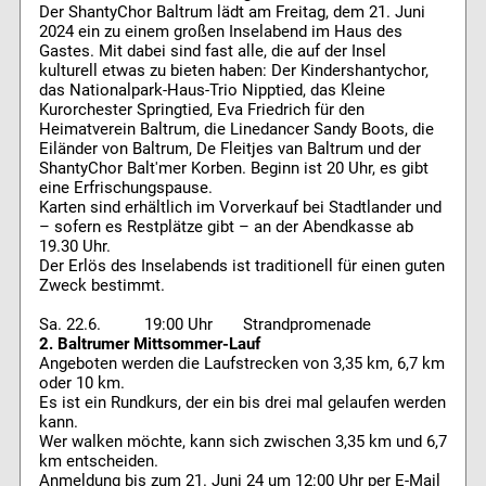
Der ShantyChor Baltrum lädt am Freitag, dem 21. Juni
2024 ein zu einem großen Inselabend im Haus des
Gastes. Mit dabei sind fast alle, die auf der Insel
kulturell etwas zu bieten haben: Der Kindershantychor,
das Nationalpark-Haus-Trio Nipptied, das Kleine
Kurorchester Springtied, Eva Friedrich für den
Heimatverein Baltrum, die Linedancer Sandy Boots, die
Eiländer von Baltrum, De Fleitjes van Baltrum und der
ShantyChor Balt'mer Korben. Beginn ist 20 Uhr, es gibt
eine Erfrischungspause.
Karten sind erhältlich im Vorverkauf bei Stadtlander und
– sofern es Restplätze gibt – an der Abendkasse ab
19.30 Uhr.
Der Erlös des Inselabends ist traditionell für einen guten
Zweck bestimmt.
Sa. 22.6. 19:00 Uhr Strandpromenade
2. Baltrumer Mittsommer-Lauf
Angeboten werden die Laufstrecken von 3,35 km, 6,7 km
oder 10 km.
Es ist ein Rundkurs, der ein bis drei mal gelaufen werden
kann.
Wer walken möchte, kann sich zwischen 3,35 km und 6,7
km entscheiden.
Anmeldung bis zum 21. Juni 24 um 12:00 Uhr per E-Mail