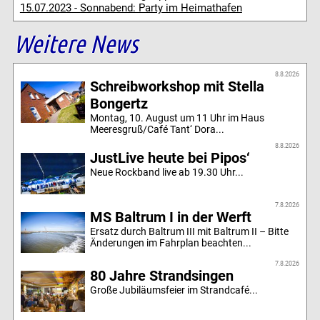
15.07.2023 - Sonnabend: Party im Heimathafen
Weitere News
8.8.2026
Schreibworkshop mit Stella
Bongertz
Montag, 10. August um 11 Uhr im Haus
Meeresgruß/Café Tant‘ Dora...
8.8.2026
JustLive heute bei Pipos‘
Neue Rockband live ab 19.30 Uhr...
7.8.2026
MS Baltrum I in der Werft
Ersatz durch Baltrum III mit Baltrum II – Bitte
Änderungen im Fahrplan beachten...
7.8.2026
80 Jahre Strandsingen
Große Jubiläumsfeier im Strandcafé...