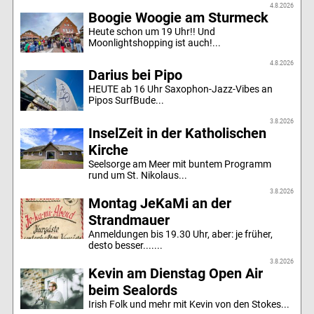
4.8.2026
Boogie Woogie am Sturmeck
Heute schon um 19 Uhr!! Und
Moonlightshopping ist auch!...
4.8.2026
Darius bei Pipo
HEUTE ab 16 Uhr Saxophon-Jazz-Vibes an
Pipos SurfBude...
3.8.2026
InselZeit in der Katholischen
Kirche
Seelsorge am Meer mit buntem Programm
rund um St. Nikolaus...
3.8.2026
Montag JeKaMi an der
Strandmauer
Anmeldungen bis 19.30 Uhr, aber: je früher,
desto besser.......
3.8.2026
Kevin am Dienstag Open Air
beim Sealords
Irish Folk und mehr mit Kevin von den Stokes...