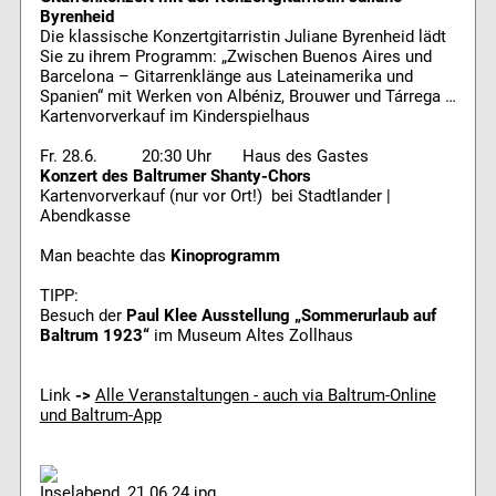
Byrenheid
Die klassische Konzertgitarristin Juliane Byrenheid lädt
Sie zu ihrem Programm: „Zwischen Buenos Aires und
Barcelona – Gitarrenklänge aus Lateinamerika und
Spanien“ mit Werken von Albéniz, Brouwer und Tárrega …
Kartenvorverkauf im Kinderspielhaus
Fr. 28.6. 20:30 Uhr Haus des Gastes
Konzert des Baltrumer Shanty-Chors
Kartenvorverkauf (nur vor Ort!) bei Stadtlander |
Abendkasse
Man beachte das
Kinoprogramm
TIPP:
Besuch der
Paul Klee Ausstellung „Sommerurlaub auf
Baltrum 1923“
im Museum Altes Zollhaus
Link
->
Alle Veranstaltungen - auch via Baltrum-Online
und Baltrum-App
Inselabend_21.06.24.jpg