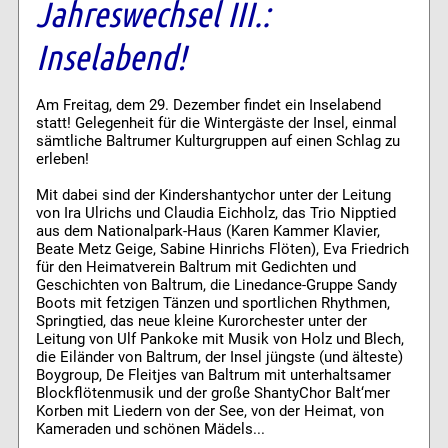
Jahreswechsel III.:
Inselabend!
Am Freitag, dem 29. Dezember findet ein Inselabend
statt! Gelegenheit für die Wintergäste der Insel, einmal
sämtliche Baltrumer Kulturgruppen auf einen Schlag zu
erleben!
Mit dabei sind der Kindershantychor unter der Leitung
von Ira Ulrichs und Claudia Eichholz, das Trio Nipptied
aus dem Nationalpark-Haus (Karen Kammer Klavier,
Beate Metz Geige, Sabine Hinrichs Flöten), Eva Friedrich
für den Heimatverein Baltrum mit Gedichten und
Geschichten von Baltrum, die Linedance-Gruppe Sandy
Boots mit fetzigen Tänzen und sportlichen Rhythmen,
Springtied, das neue kleine Kurorchester unter der
Leitung von Ulf Pankoke mit Musik von Holz und Blech,
die Eiländer von Baltrum, der Insel jüngste (und älteste)
Boygroup, De Fleitjes van Baltrum mit unterhaltsamer
Blockflötenmusik und der große ShantyChor Balt‘mer
Korben mit Liedern von der See, von der Heimat, von
Kameraden und schönen Mädels...