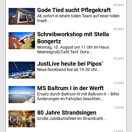
8.8.2026
Gode Tied sucht Pflegekraft
Ab sofort in einem tollen Team auf einer tollen
Insel!...
8.8.2026
Schreibworkshop mit Stella
Bongertz
Montag, 10. August um 11 Uhr im Haus
Meeresgruß/Café Tant‘ Dora...
8.8.2026
JustLive heute bei Pipos‘
Neue Rockband live ab 19.30 Uhr...
7.8.2026
MS Baltrum I in der Werft
Ersatz durch Baltrum III mit Baltrum II – Bitte
Änderungen im Fahrplan beachten...
7.8.2026
80 Jahre Strandsingen
Große Jubiläumsfeier im Strandcafé...
7.8.2026