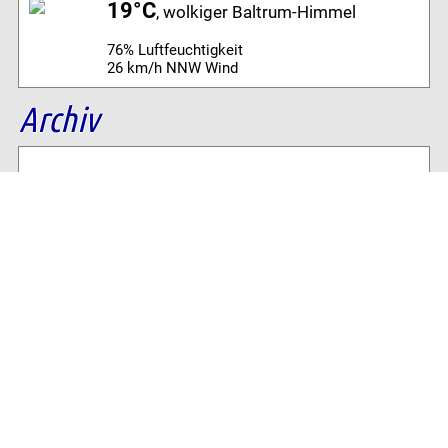
19°C
, wolkiger Baltrum-Himmel
76% Luftfeuchtigkeit
26 km/h NNW Wind
Archiv
Volltextsuche:
Alle News der letzten 26 Jahre im Archiv:
2026
2025
2024
2023
2022
2021
2020
2019
2018
2017
2016
2015
2014
2013
2012
2011
2010
2009
2008
2007
2006
2005
2004
2003