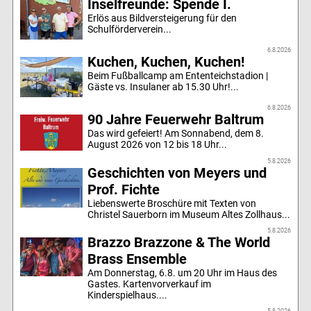
Inselfreunde: Spende I.
Erlös aus Bildversteigerung für den
Schulförderverein...
6.8.2026
Kuchen, Kuchen, Kuchen!
Beim Fußballcamp am Ententeichstadion |
Gäste vs. Insulaner ab 15.30 Uhr!...
6.8.2026
90 Jahre Feuerwehr Baltrum
Das wird gefeiert! Am Sonnabend, dem 8.
August 2026 von 12 bis 18 Uhr...
5.8.2026
Geschichten von Meyers und
Prof. Fichte
Liebenswerte Broschüre mit Texten von
Christel Sauerborn im Museum Altes Zollhaus...
5.8.2026
Brazzo Brazzone & The World
Brass Ensemble
Am Donnerstag, 6.8. um 20 Uhr im Haus des
Gastes. Kartenvorverkauf im
Kinderspielhaus....
5.8.2026