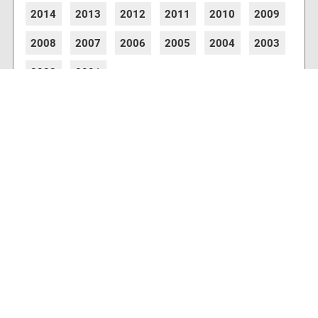
2014
2013
2012
2011
2010
2009
2008
2007
2006
2005
2004
2003
2002
2001
8773 Artikel online verfügbar
Webcams
Diverse Anbieter auf der Insel haben Webcams
installiert, die es Ihnen ermöglichen auch von
zu Hause aus den aktuellen Blick auf Ihre
Urlaubsinsel zu erhalten.
Wetter & Wasser