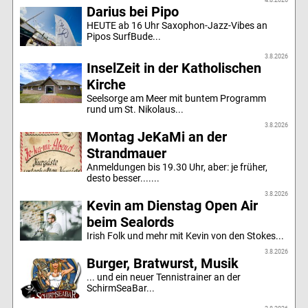
Darius bei Pipo
HEUTE ab 16 Uhr Saxophon-Jazz-Vibes an
Pipos SurfBude...
3.8.2026
InselZeit in der Katholischen
Kirche
Seelsorge am Meer mit buntem Programm
rund um St. Nikolaus...
3.8.2026
Montag JeKaMi an der
Strandmauer
Anmeldungen bis 19.30 Uhr, aber: je früher,
desto besser.......
3.8.2026
Kevin am Dienstag Open Air
beim Sealords
Irish Folk und mehr mit Kevin von den Stokes...
3.8.2026
Burger, Bratwurst, Musik
... und ein neuer Tennistrainer an der
SchirmSeaBar...