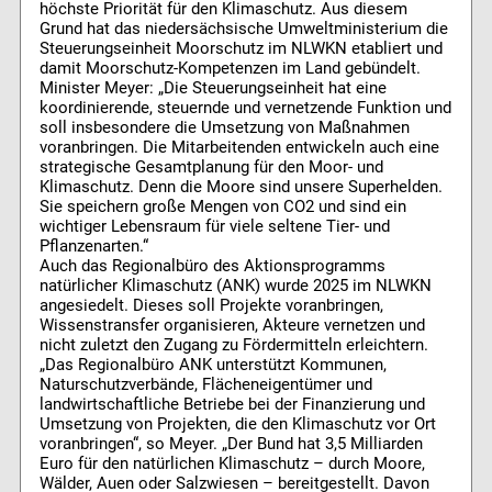
höchste Priorität für den Klimaschutz. Aus diesem
Grund hat das niedersächsische Umweltministerium die
Steuerungseinheit Moorschutz im NLWKN etabliert und
damit Moorschutz-Kompetenzen im Land gebündelt.
Minister Meyer: „Die Steuerungseinheit hat eine
koordinierende, steuernde und vernetzende Funktion und
soll insbesondere die Umsetzung von Maßnahmen
voranbringen. Die Mitarbeitenden entwickeln auch eine
strategische Gesamtplanung für den Moor- und
Klimaschutz. Denn die Moore sind unsere Superhelden.
Sie speichern große Mengen von CO2 und sind ein
wichtiger Lebensraum für viele seltene Tier- und
Pflanzenarten.“
Auch das Regionalbüro des Aktionsprogramms
natürlicher Klimaschutz (ANK) wurde 2025 im NLWKN
angesiedelt. Dieses soll Projekte voranbringen,
Wissenstransfer organisieren, Akteure vernetzen und
nicht zuletzt den Zugang zu Fördermitteln erleichtern.
„Das Regionalbüro ANK unterstützt Kommunen,
Naturschutzverbände, Flächeneigentümer und
landwirtschaftliche Betriebe bei der Finanzierung und
Umsetzung von Projekten, die den Klimaschutz vor Ort
voranbringen“, so Meyer. „Der Bund hat 3,5 Milliarden
Euro für den natürlichen Klimaschutz – durch Moore,
Wälder, Auen oder Salzwiesen – bereitgestellt. Davon