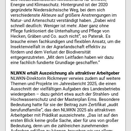
Energie und Klimaschutz. Hintergrund ist der 2020
gegründete Niedersächsische Weg, bei dem sich
verschiedenste Akteure auf größere Anstrengungen im
Natur- und Artenschutz verständigt haben. „Dabei wird
schnell deutlich: Weniger ist mehr. Aber ganz ohne
Pflege funktioniert die Unterhaltung und Pflege von
Hecken, Gräben und Co. auch nicht“, so Paterak. Es
brauche einen fachkundigen und flexiblen Ansatz, um die
Insektenvielfalt in der Agrarlandschaft effektiv zu
fördern und dem Verlust der Biodiversität
entgegenzutreten. „Mit dem Leitfaden haben wir dazu
eine fachlich fundierte Grundlage geschaffen.“
NLWKN erhält Auszeichnung als attraktiver Arbeitgeber
NLWKN-Direktorin Rickmeyer verwies zudem auf weitere
Themen und Projekte im Jahresbericht 2025, die einen
Ausschnitt der vielfältigen Aufgaben des Landesbetriebs
wiedergeben – dazu gehört etwa auch der Strahlen- und
Hochwasserschutz und der Masterplan Ems. Besondere
Bedeutung hatte für sie der Beitrag zum Zertifikat „audit
berufundfamilie“, das den NLWKN 2025 als attraktiven
Arbeitgeber mit Prädikat auszeichnete. „Das ist auf den
ersten Blick keine große Sache, aber für uns von großer
Bedeutung, denn um die zahlreichen zunehmenden