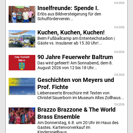
6.8.2026
Inselfreunde: Spende I.
Erlös aus Bildversteigerung für den
Schulförderverein...
6.8.2026
Kuchen, Kuchen, Kuchen!
Beim Fußballcamp am Ententeichstadion |
Gäste vs. Insulaner ab 15.30 Uhr!...
6.8.2026
90 Jahre Feuerwehr Baltrum
Das wird gefeiert! Am Sonnabend, dem 8.
August 2026 von 12 bis 18 Uhr...
5.8.2026
Geschichten von Meyers und
Prof. Fichte
Liebenswerte Broschüre mit Texten von
Christel Sauerborn im Museum Altes Zollhaus...
5.8.2026
Brazzo Brazzone & The World
Brass Ensemble
Am Donnerstag, 6.8. um 20 Uhr im Haus des
Gastes. Kartenvorverkauf im
Kinderspielhaus....