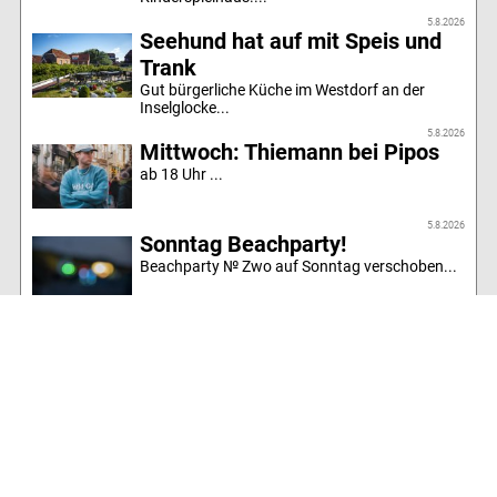
5.8.2026
Seehund hat auf mit Speis und
Trank
Gut bürgerliche Küche im Westdorf an der
Inselglocke...
5.8.2026
Mittwoch: Thiemann bei Pipos
ab 18 Uhr ...
5.8.2026
Sonntag Beachparty!
Beachparty № Zwo auf Sonntag verschoben...
5.8.2026
Dienstag: Alle Mitmachen im
Jugendclub
Anmeldung zum Turnier zwischen 17 -17:15
Uhr!!! Kicker- und Tischtennisturnier...
4.8.2026
Boogie Woogie am Sturmeck
Heute schon um 19 Uhr!! Und
Moonlightshopping ist auch!...