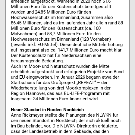
erheblich aufgestockt. Während in 2020 noch 61,6
Millionen Euro für den Küstenschutz bereitgestellt
wurden und 24,85 Millionen Euro für den
Hochwasserschutz im Binnenland, zusammen also
86,45 Millionen, sind es im laufenden Jahr allein rund 88
Millionen Euro für den Küstenschutz (ca. 160
Maßnahmen) und 53,7 Millionen Euro für den
Hochwasserschutz im Binnenland (120 Vorhaben)
(jeweils inkl. EU-Mittel). Diese deutliche Mittelerhöhung
auf insgesamt also ca. 141,7 Millionen Euro macht klar:
Der Küstenschutz hat für Niedersachsen eine
herausragende Bedeutung.
Auch im Moor- und Naturschutz wurden die Mittel
erheblich aufgestockt und erfolgreich Projekte von Bund
und EU eingeworben. Im Januar 2026 begann etwa der
Startschuss für das Großprojekt „REPEAT“ – der
Wiederherstellung von drei Moorkomplexen in der
Region Hannover, das aus EU-LIFE-Programm mit
insgesamt 34 Millionen Euro finanziert wird.
Neuer Standort in Norden-Norddeich
Anne Rickmeyer stellte die Planungen des NLWKN für
den neuen Standort in Norddeich, der sich aktuell noch
im Bau befindet, vor. Die NLWKN-Direktorin erläuterte,
dass der Landesbetrieb in dem Gebäude, das den