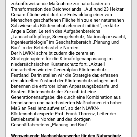
zukunftsweisende Maßnahme zur naturbasierten
Transformation des Deichvorlands. „Auf rund 23 Hektar
Gesamtfläche wird dort die Entwicklung einer von
Menschen geschaffenen Fläche hin zu einer naturnahen
Salzwiese als Küstenschutzelement initiiert“, erklärte
Angela Eden, Leiterin des Aufgabenbereichs
„Landschaftspflege, Seevogelschutz, Nationalparkwacht,
Ingenieurbiologie“ im Geschäftsbereich „Planung und
Bau“ in der Betriebsstelle Norden.
Der NLWKN schreibt zudem die zentralen
Strategiepapiere für die Klimafolgenanpassung im
niedersächsischen Küstenschutz fort. „Aktuell
überarbeiten wir den Generalplan Küstenschutz
Festland. Darin stellen wir die Strategie dar, erfassen
den aktuellen Zustand der Küstenschutzanlagen und
benennen die erforderlichen Anpassungsbedarfe und
Kosten. Küstenschutz der Zukunft ist eine
Generationenaufgabe, die durch eine Kombination aus
technischen und naturbasierten Maßnahmen ein hohes
Maß an Resilienz aufweist“, so der NLWKN-
Küstenschutzexperte Prof. Frank Thorenz, Leiter der
Betriebsstelle Norden und des dortigen
Geschäftsbereichs „Planung und Bau“.
Wegweisende Nachschlagewerke für den Naturschutz