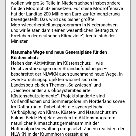
wollen wir große Teile in Niedersachsen insbesondere
für den Moorschutz einsetzen. Für diese Mooroffensive
hat der Landtag 200 Millionen Euro zur Kofinanzierung
bereitgestellt. Das wird das bisher größte
Moorwiederherstellungsprogramm in Niedersachsen,
und wir leisten damit einen wesentlichen Beitrag zum
Erreichen der deutschen Klimaziele“, freute sich der
Minister.
Naturnahe Wege und neue Generalpläne für den
Küstenschutz
Neben den Aktivitäten im Küstenschutz – wie
Deichverstärkungen oder Strandaufspülungen –
beschreitet der NLWKN auch zunehmend neue Wege. In
zwei Forschungsprojekten widmet sich der
Landesbetrieb den Themen „Salzwiesen“ und
„Deichvorländer als ökosystembasierte
Küstenschutzelemente“. Projektstandorte sind
Vorlandflächen und Sommerpolder im Norderland sowie
im Dollartraum. Dabei steht die synergetische
Verknüpfung von Klima-, Küsten- und Naturschutz im
Fokus. Beide Projekte werden im Aktionsprogramm
natürlicher Klimaschutz gemeinsam mit der
Nationalparkverwaltung umgesetzt. Zudem realisiert der
NLWKN in der Krummhörn derzeit eine