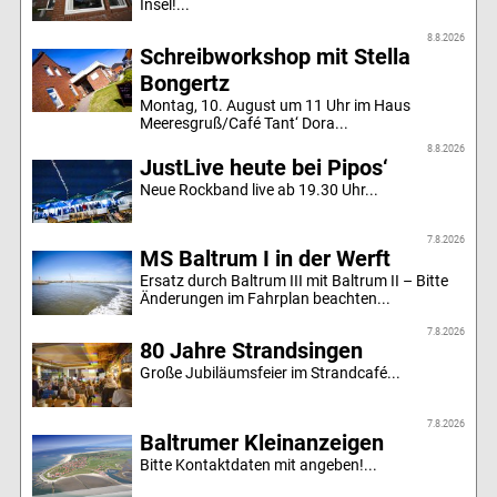
Insel!...
8.8.2026
Schreibworkshop mit Stella
Bongertz
Montag, 10. August um 11 Uhr im Haus
Meeresgruß/Café Tant‘ Dora...
8.8.2026
JustLive heute bei Pipos‘
Neue Rockband live ab 19.30 Uhr...
7.8.2026
MS Baltrum I in der Werft
Ersatz durch Baltrum III mit Baltrum II – Bitte
Änderungen im Fahrplan beachten...
7.8.2026
80 Jahre Strandsingen
Große Jubiläumsfeier im Strandcafé...
7.8.2026
Baltrumer Kleinanzeigen
Bitte Kontaktdaten mit angeben!...