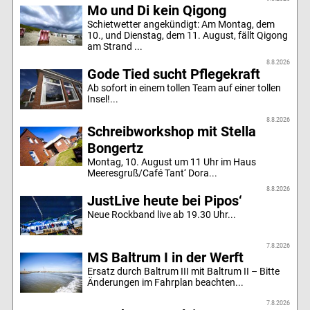
Mo und Di kein Qigong
Schietwetter angekündigt: Am Montag, dem
10., und Dienstag, dem 11. August, fällt Qigong
am Strand ...
8.8.2026
Gode Tied sucht Pflegekraft
Ab sofort in einem tollen Team auf einer tollen
Insel!...
8.8.2026
Schreibworkshop mit Stella
Bongertz
Montag, 10. August um 11 Uhr im Haus
Meeresgruß/Café Tant‘ Dora...
8.8.2026
JustLive heute bei Pipos‘
Neue Rockband live ab 19.30 Uhr...
7.8.2026
MS Baltrum I in der Werft
Ersatz durch Baltrum III mit Baltrum II – Bitte
Änderungen im Fahrplan beachten...
7.8.2026