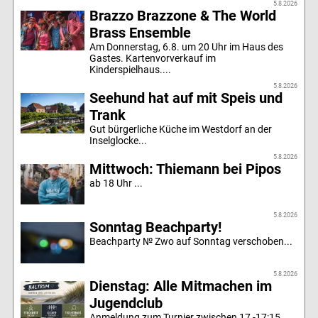
5.8.2026
Brazzo Brazzone & The World
Brass Ensemble
Am Donnerstag, 6.8. um 20 Uhr im Haus des
Gastes. Kartenvorverkauf im
Kinderspielhaus....
5.8.2026
Seehund hat auf mit Speis und
Trank
Gut bürgerliche Küche im Westdorf an der
Inselglocke...
5.8.2026
Mittwoch: Thiemann bei Pipos
ab 18 Uhr ...
5.8.2026
Sonntag Beachparty!
Beachparty № Zwo auf Sonntag verschoben...
5.8.2026
Dienstag: Alle Mitmachen im
Jugendclub
Anmeldung zum Turnier zwischen 17 -17:15