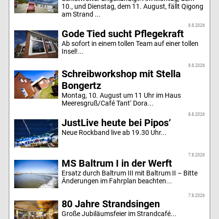
10., und Dienstag, dem 11. August, fällt Qigong
am Strand ...
8.8.2026
Gode Tied sucht Pflegekraft
Ab sofort in einem tollen Team auf einer tollen
Insel!...
8.8.2026
Schreibworkshop mit Stella
Bongertz
Montag, 10. August um 11 Uhr im Haus
Meeresgruß/Café Tant‘ Dora...
8.8.2026
JustLive heute bei Pipos‘
Neue Rockband live ab 19.30 Uhr...
7.8.2026
MS Baltrum I in der Werft
Ersatz durch Baltrum III mit Baltrum II – Bitte
Änderungen im Fahrplan beachten...
7.8.2026
80 Jahre Strandsingen
Große Jubiläumsfeier im Strandcafé...