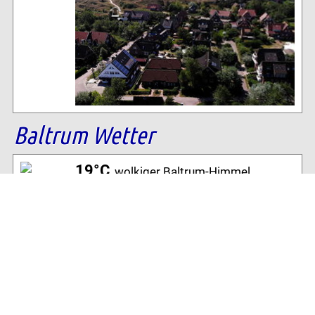
Baltrum Wetter
19°C
, wolkiger Baltrum-Himmel
82% Luftfeuchtigkeit
7 km/h NW Wind
Archiv
Volltextsuche: