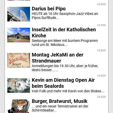
4.8.2026
Darius bei Pipo
HEUTE ab 16 Uhr Saxophon-Jazz-Vibes an
Pipos SurfBude...
3.8.2026
InselZeit in der Katholischen
Kirche
Seelsorge am Meer mit buntem Programm
rund um St. Nikolaus...
3.8.2026
Montag JeKaMi an der
Strandmauer
Anmeldungen bis 19.30 Uhr, aber: je früher,
desto besser.......
3.8.2026
Kevin am Dienstag Open Air
beim Sealords
Irish Folk und mehr mit Kevin von den Stokes...
3.8.2026
Burger, Bratwurst, Musik
... und ein neuer Tennistrainer an der
SchirmSeaBar...