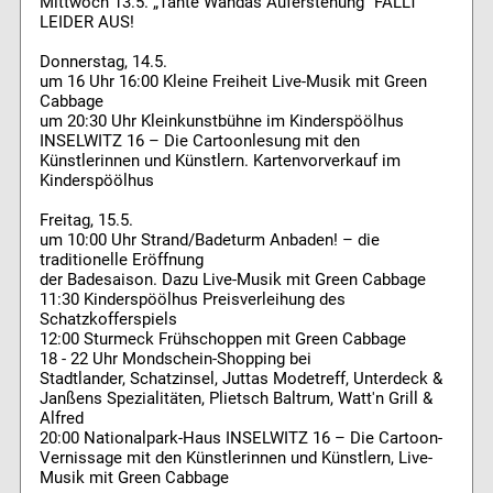
Mittwoch 13.5. „Tante Wandas Auferstehung“ FÄLLT
LEIDER AUS!
Donnerstag, 14.5.
um 16 Uhr 16:00 Kleine Freiheit Live-Musik mit Green
Cabbage
um 20:30 Uhr Kleinkunstbühne im Kinderspöölhus
INSELWITZ 16 – Die Cartoonlesung mit den
Künstlerinnen und Künstlern. Kartenvorverkauf im
Kinderspöölhus
Freitag, 15.5.
um 10:00 Uhr Strand/Badeturm Anbaden! – die
traditionelle Eröffnung
der Badesaison. Dazu Live-Musik mit Green Cabbage
11:30 Kinderspöölhus Preisverleihung des
Schatzkofferspiels
12:00 Sturmeck Frühschoppen mit Green Cabbage
18 - 22 Uhr Mondschein-Shopping bei
Stadtlander, Schatzinsel, Juttas Modetreff, Unterdeck &
Janßens Spezialitäten, Plietsch Baltrum, Watt'n Grill &
Alfred
20:00 Nationalpark-Haus INSELWITZ 16 – Die Cartoon-
Vernissage mit den Künstlerinnen und Künstlern, Live-
Musik mit Green Cabbage