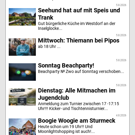
5.8.2026
Seehund hat auf mit Speis und
Trank
Gut bürgerliche Küche im Westdorf an der
Inselglocke...
5.8.2026
Mittwoch: Thiemann bei Pipos
ab 18 Uhr ...
5.8.2026
Sonntag Beachparty!
Beachparty № Zwo auf Sonntag verschoben...
5.8.2026
Dienstag: Alle Mitmachen im
Jugendclub
Anmeldung zum Turnier zwischen 17 -17:15
Uhr!!! Kicker- und Tischtennisturnier...
4.8.2026
Boogie Woogie am Sturmeck
Heute schon um 19 Uhr!! Und
Moonlightshopping ist auch!...