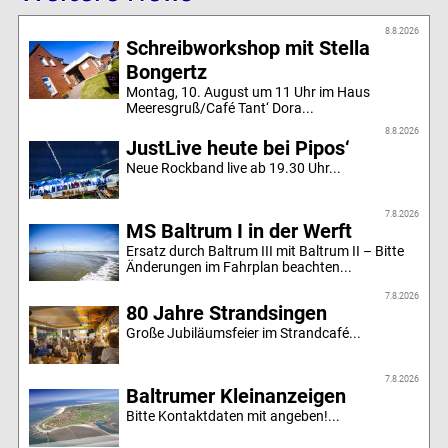
8.8.2026
Schreibworkshop mit Stella
Bongertz
Montag, 10. August um 11 Uhr im Haus
Meeresgruß/Café Tant‘ Dora...
8.8.2026
JustLive heute bei Pipos‘
Neue Rockband live ab 19.30 Uhr...
7.8.2026
MS Baltrum I in der Werft
Ersatz durch Baltrum III mit Baltrum II – Bitte
Änderungen im Fahrplan beachten...
7.8.2026
80 Jahre Strandsingen
Große Jubiläumsfeier im Strandcafé...
7.8.2026
Baltrumer Kleinanzeigen
Bitte Kontaktdaten mit angeben!...